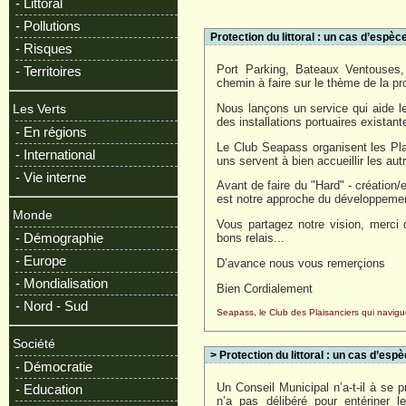
- Littoral
- Pollutions
Protection du littoral : un cas d’espèc
- Risques
Port Parking, Bateaux Ventouses,
- Territoires
chemin à faire sur le thème de la pr
Nous lançons un service qui aide les
Les Verts
des installations portuaires existant
- En régions
Le Club Seapass organisent les Pla
- International
uns servent à bien accueillir les autr
- Vie interne
Avant de faire du "Hard" - création/ex
est notre approche du développemen
Monde
Vous partagez notre vision, merci 
- Démographie
bons relais...
- Europe
D’avance nous vous remerçions
- Mondialisation
Bien Cordialement
- Nord - Sud
Seapass, le Club des Plaisanciers qui navigu
Société
> Protection du littoral : un cas d’espè
- Démocratie
Un Conseil Municipal n’a-t-il à se p
- Education
n’a pas délibéré pour entériner l