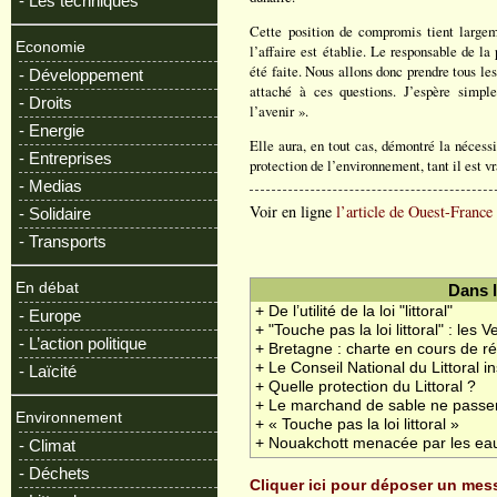
- Les techniques
Cette position de compromis tient largem
Economie
l’affaire est établie. Le responsable de la
été faite. Nous allons donc prendre tous le
- Développement
attaché à ces questions. J’espère simpl
- Droits
l’avenir ».
- Energie
Elle aura, en tout cas, démontré la nécess
- Entreprises
protection de l’environnement, tant il est vr
- Medias
Voir en ligne
l’article de Ouest-France
- Solidaire
- Transports
En débat
Dans 
+ De l’utilité de la loi "littoral"
- Europe
+ "Touche pas la loi littoral" : les V
- L’action politique
+ Bretagne : charte en cours de r
+ Le Conseil National du Littoral in
- Laïcité
+ Quelle protection du Littoral ?
+ Le marchand de sable ne passe
Environnement
+ « Touche pas la loi littoral »
+ Nouakchott menacée par les ea
- Climat
- Déchets
Cliquer ici pour déposer un me