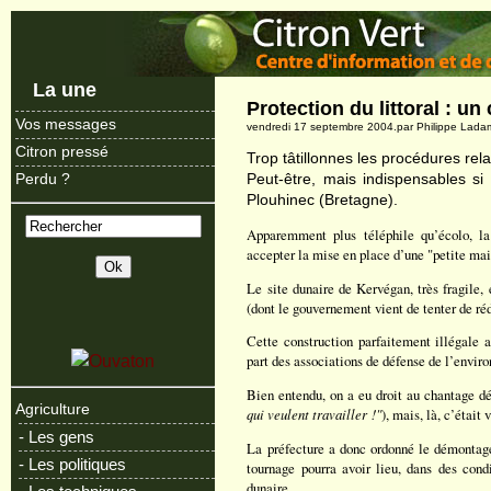
La une
Protection du littoral : un
Vos messages
vendredi 17 septembre 2004.par Philippe Lad
Citron pressé
Trop tâtillonnes les procédures relat
Peut-être, mais indispensables si
Perdu ?
Plouhinec (Bretagne).
Apparemment plus téléphile qu’écolo, la
accepter la mise en place d’une "petite mai
Le site dunaire de Kervégan, très fragile, 
(dont le gouvernement vient de tenter de réd
Cette construction parfaitement illégale a
part des associations de défense de l’env
Bien entendu, on a eu droit au chantage 
Agriculture
qui veulent travailler !"
), mais, là, c’était
- Les gens
La préfecture a donc ordonné le démontage 
- Les politiques
tournage pourra avoir lieu, dans des condi
dunaire.