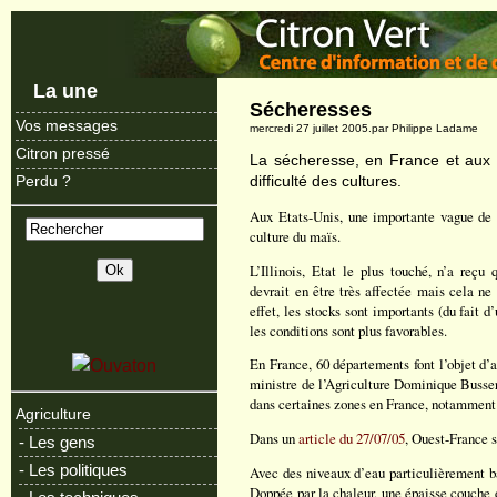
La une
Sécheresses
Vos messages
mercredi 27 juillet 2005.par Philippe Ladame
Citron pressé
La sécheresse, en France et aux E
difficulté des cultures.
Perdu ?
Aux Etats-Unis, une importante vague de c
culture du maïs.
L’Illinois, Etat le plus touché, n’a reçu 
devrait en être très affectée mais cela ne
effet, les stocks sont importants (du fait d
les conditions sont plus favorables.
En France, 60 départements font l’objet d’
ministre de l’Agriculture Dominique Busser
dans certaines zones en France, notamment
Agriculture
Dans un
article du 27/07/05
, Ouest-France s
- Les gens
- Les politiques
Avec des niveaux d’eau particulièrement ba
Doppée par la chaleur, une épaisse couche d