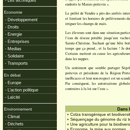
- Les techniques
endroits le Marais poitevin ».
Economie
Le préfet de Vendée a pris des arrêtés inter
et limitant les horaires de prélèvements da
- Développement
irriguer les champs de maïs.
- Droits
Les éleveurs sont dans une situation particu
- Energie
l’eau du réseau potable jusqu’aux vaches
- Entreprises
Sainte-Christine. Sachant qu’une bête boi
temps que ça prend... et la facture ! Je doi
- Medias
Certains mettent en cause les agriculteurs
- Solidaire
dans les nappes.
- Transports
Un sentiment que semble partager Ségolè
poitevin et présidente de la Région Poit
En débat
inefficaces et leur non-respect est un scand
- Europe
Par conséquent, les autorisations globa
contraires à la loi sur l’eau ».
- L’action politique
- Laïcité
Dans 
Environnement
+ Colza transgénique et biodiversi
- Climat
+ Séquençage du génome du riz t
- Déchets
+ Une agriculture pour la biodivers
+ Econome, la mise aux normes