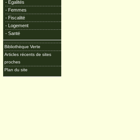
- Egalités
- Femmes
- Fiscalité
- Logement
- Santé
Bibliothèque Verte
Articles récents de sites
proches
Plan du site