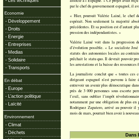
- Les techniques
associé à l’Espagne. » Ce projet avait reçu
par le chef du gouvernement espagnol, il ava
Economie
« Hier, poursuit Valérie Lainé, le chef d
- Développement
espérait. Non seulement la majorité absol
précédentes. Et sa position est d’autant plu
- Droits
pression des indépendantistes. »
- Energie
Valérie Lainé voit dans la progression d
- Entreprises
d’évolution possible. « Le socialiste Jos
- Medias
statuts des autonomies locales au contrai
prêchait le statu quo. Il devrait pouvoir pr
- Solidaire
les arrestations et la baisse des ressources 
- Transports
La journaliste conclut que « toutes ces c
dirigeant espagnol n’est parvenu à faire 
En débat
entrevoir un avenir plus démocratique dans
- Europe
près de 3 000 personnes sous escorte per
- L’action politique
l’exil, sans oublier l’impôt révolutionnai
notamment par une obligation de plus en p
- Laïcité
Rodriguez Zapatero, arrivé au pouvoir il 
mois de mars, pourrait bien avoir à nouveau
Environnement
- Climat
- Déchets
Dans 