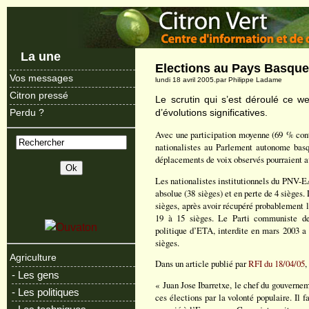
La une
Elections au Pays Basqu
Vos messages
lundi 18 avril 2005.par Philippe Ladame
Citron pressé
Le scrutin qui s’est déroulé ce w
d’évolutions significatives.
Perdu ?
Avec une participation moyenne (69 % contr
nationalistes au Parlement autonome basq
déplacements de voix observés pourraient a
Les nationalistes institutionnels du PNV-EA
absolue (38 sièges) et en perte de 4 sièges. 
sièges, après avoir récupéré probablement l
19 à 15 sièges. Le Parti communiste des
politique d’ETA, interdite en mars 2003 a 
sièges.
Agriculture
Dans un article publié par
RFI du 18/04/05
,
- Les gens
« Juan Jose Ibarretxe, le chef du gouvernem
- Les politiques
ces élections par la volonté populaire. Il fa