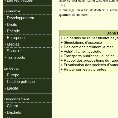
- Les techniques
annoncé pour début juillet 2005 une augmen
11€).
Il envisage, en outre, de doubler la surf
Economie
quartiers du sud-ouest.
- Développement
- Droits
- Energie
Dans 
- Entreprises
+ Un permis de rouler bientôt pa
+ Stimulations d’essence
- Medias
+ Des camions prennent la mer
- Solidaire
+ Vélib’ : l’ambi...cyclette
+ Transports publics toulousains : 
- Transports
+ Rappel des propositions du rapp
+ Privatisation des sociétés d’auto
En débat
+ Retour sur les autoroutes
- Europe
- L’action politique
- Laïcité
Environnement
- Climat
- Déchets