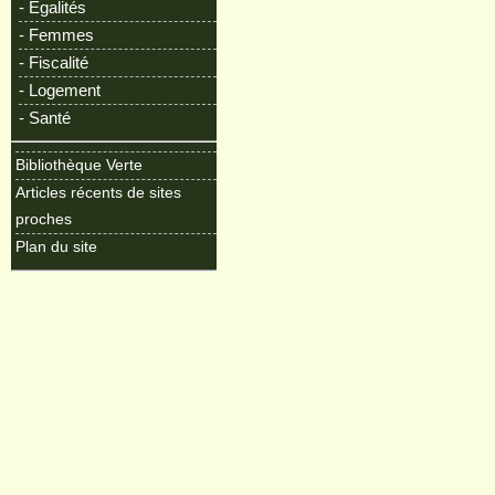
- Egalités
- Femmes
- Fiscalité
- Logement
- Santé
Bibliothèque Verte
Articles récents de sites
proches
Plan du site