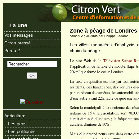
La une
Zone à péage de Londres
Vos messages
samedi 2 avril 2005.par Philippe Ladame
Citron pressé
Les villes, menacées d’asphyxie, 
choix du péage.
Perdu ?
Le site Web de la
Télévision Suisse R
l’application de la taxe d’embouteillage (
c
20km² que forme le coeur Londres.
La taxe en question est due par tout autom
résidents, des handicapés, des voitures éle
par un réseau de caméras, les automobiliste
d’une autre avant 22h, faute de quoi une a
Selon la municipalité londonienne des résult
réduire de 15% la circulation, soit 70.00
Agriculture
aurait diminué d’un tiers ; la fréquentatio
- Les gens
auraient diminué de 30%.
- Les politiques
Mais elle entend poursuivre dans cette dire