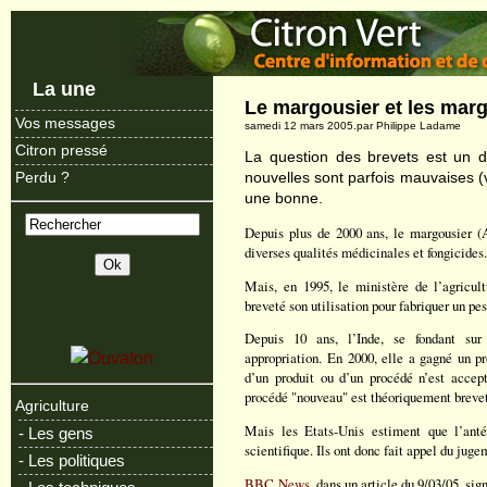
La une
Le margousier et les mar
Vos messages
samedi 12 mars 2005.par Philippe Ladame
Citron pressé
La question des brevets est un de
nouvelles sont parfois mauvaises (v
Perdu ?
une bonne.
Depuis plus de 2000 ans, le margousier (A
diverses qualités médicinales et fongicides
Mais, en 1995, le ministère de l’agricu
breveté son utilisation pour fabriquer un pes
Depuis 10 ans, l’Inde, se fondant sur l
appropriation. En 2000, elle a gagné un pr
d’un produit ou d’un procédé n’est accept
procédé "nouveau" est théoriquement breve
Agriculture
Mais les Etats-Unis estiment que l’antér
- Les gens
scientifique. Ils ont donc fait appel du juge
- Les politiques
BBC News
, dans un article du 9/03/05, si