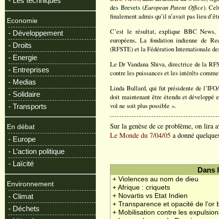
- Les techniques
des Brevets (
European Patent Office
). Cel
finalement admis qu’il n’avait pas lieu d’êt
Economie
C’est le résultat, explique BBC News, 
- Développement
européens, La fondation indienne de Rec
- Droits
(RFSTE) et la Fédération Internationale 
- Energie
Le Dr Vandana Shiva, directrice de la RFST
- Entreprises
contre les puissances et les intérêts comme
- Medias
Linda Bullard, qui fut présidente de l’IFO
- Solidaire
doit maintenant être étendu et développé e
vol ne soit plus possible ».
- Transports
Sur la genèse de ce problème, on lira a
En débat
Le Monde du 7/04/05
a donné quelques
- Europe
- L’action politique
- Laïcité
Dans 
+ Violences au nom de dieu
Environnement
+ Afrique : criquets
+ Novartis vs Etat Indien
- Climat
+ Transparence et opacité de l’or 
- Déchets
+ Mobilisation contre les expulsion