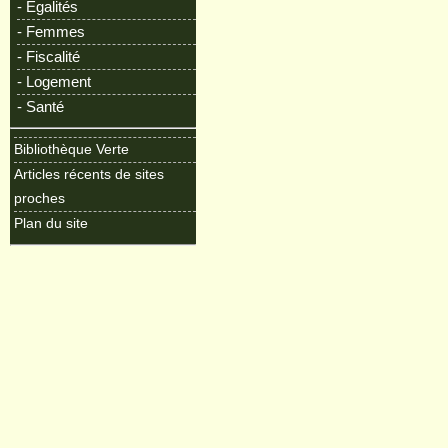
- Egalités
- Femmes
- Fiscalité
- Logement
- Santé
Bibliothèque Verte
Articles récents de sites
proches
Plan du site