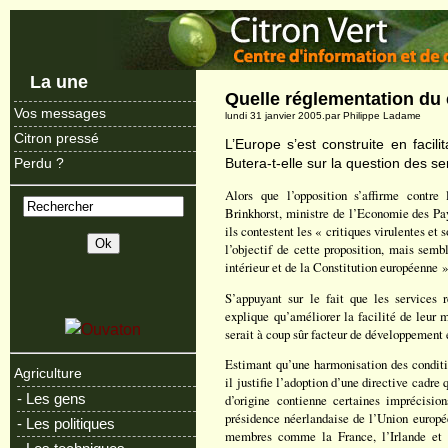
La une
Quelle réglementation du
Vos messages
lundi 31 janvier 2005.par Philippe Ladame
Citron pressé
L’Europe s’est construite en facili
Butera-t-elle sur la question des s
Perdu ?
Alors que l’opposition s’affirme contre 
Brinkhorst, ministre de l’Economie des Pa
ils contestent les « critiques virulentes et
l’objectif de cette proposition, mais sem
intérieur et de la Constitution européenne »
S’appuyant sur le fait que les services 
explique qu’améliorer la facilité de leur m
serait à coup sûr facteur de développement 
Estimant qu’une harmonisation des conditio
Agriculture
il justifie l’adoption d’une directive cadre 
- Les gens
d’origine contienne certaines imprécision
présidence néerlandaise de l’Union europée
- Les politiques
membres comme la France, l’Irlande et l