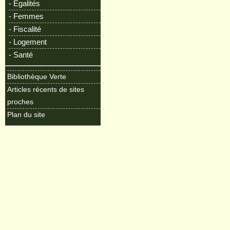
- Egalités
- Femmes
- Fiscalité
- Logement
- Santé
Bibliothèque Verte
Articles récents de sites
proches
Plan du site