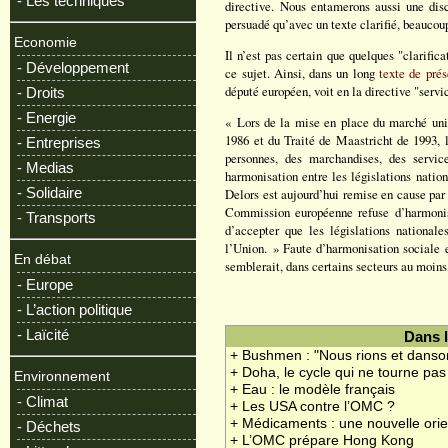
- Les techniques
directive. Nous entamerons aussi une dis
persuadé qu’avec un texte clarifié, beaucoup
Economie
Il n’est pas certain que quelques "clarifica
- Développement
ce sujet. Ainsi, dans un long
texte de prés
député européen, voit en la directive "ser
- Droits
- Energie
« Lors de la mise en place du marché uniq
1986 et du Traité de Maastricht de 1993, l
- Entreprises
personnes, des marchandises, des servic
- Medias
harmonisation entre les législations natio
- Solidaire
Delors est aujourd’hui remise en cause par c
Commission européenne refuse d’harmonise
- Transports
d’accepter que les législations national
l’Union. » Faute d’harmonisation sociale e
En débat
semblerait, dans certains secteurs au moins
- Europe
- L’action politique
- Laïcité
Dans 
+ Bushmen : "Nous rions et danso
+ Doha, le cycle qui ne tourne pas
Environnement
+ Eau : le modèle français
- Climat
+ Les USA contre l’OMC ?
+ Médicaments : une nouvelle orie
- Déchets
+ L’OMC prépare Hong Kong