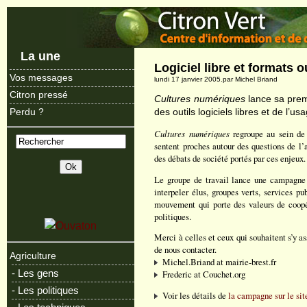
La une
Logiciel libre et formats 
Vos messages
lundi 17 janvier 2005.par Michel Briand
Citron pressé
Cultures numériques
lance sa prem
des outils logiciels libres et de l’
Perdu ?
Cultures numériques
regroupe au sein de 
sentent proches autour des questions de l’
des débats de société portés par ces enjeux.
Le groupe de travail lance une campagne 
interpeler élus, groupes verts, services pu
mouvement qui porte des valeurs de coop
politiques.
Merci à celles et ceux qui souhaitent s’y a
de nous contacter.
Agriculture
Michel.Briand at mairie-brest.fr
- Les gens
Frederic at Couchet.org
- Les politiques
Voir les détails de
la campagne sur le si