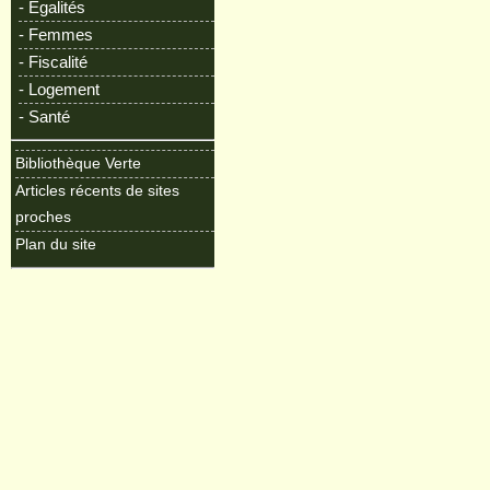
- Egalités
- Femmes
- Fiscalité
- Logement
- Santé
Bibliothèque Verte
Articles récents de sites
proches
Plan du site