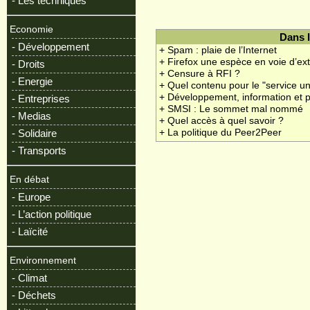
- Les techniques
Economie
Dans 
- Développement
+ Spam : plaie de l’Internet
+ Firefox une espèce en voie d’ex
- Droits
+ Censure à RFI ?
- Energie
+ Quel contenu pour le "service un
+ Développement, information et pr
- Entreprises
+ SMSI : Le sommet mal nommé
- Medias
+ Quel accès à quel savoir ?
- Solidaire
+ La politique du Peer2Peer
- Transports
En débat
- Europe
- L’action politique
- Laïcité
Environnement
- Climat
- Déchets