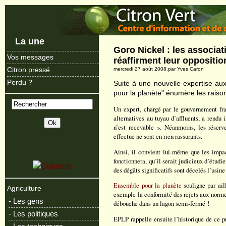
La une
Goro Nickel : les associa
Vos messages
réaffirment leur oppositio
Citron pressé
mercredi 27 août 2008.par Yves Caron
Perdu ?
Suite à une nouvelle expertise au
pour la planète" énumère les raison
Un expert, chargé par le gouvernement fra
alternatives au tuyau d’affluents, a rendu 
n’est recevable ». Néanmoins, les réserv
effectue ne sont en rien rassurants.
Ainsi, il convient lui-même que les impac
fonctionnera, qu’il serait judicieux d’étudie
des dégâts significatifs sont décelés l’usine 
Ensemble pour la planète
souligne par ail
Agriculture
exemple la conformité des rejets aux normes
- Les gens
débouche dans un lagon semi-fermé !
- Les politiques
EPLP rappelle ensuite l’historique de ce pro