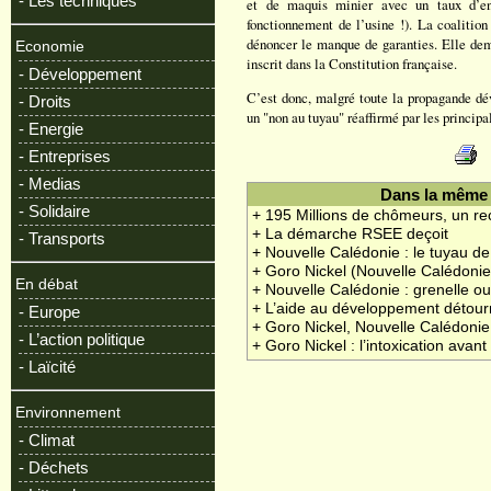
- Les techniques
et de maquis minier avec un taux d’en
fonctionnement de l’usine !). La coalition
dénoncer le manque de garanties. Elle dema
Economie
inscrit dans la Constitution française.
- Développement
C’est donc, malgré toute la propagande dév
- Droits
un "non au tuyau" réaffirmé par les princip
- Energie
- Entreprises
- Medias
Dans la même 
- Solidaire
+ 195 Millions de chômeurs, un re
+ La démarche RSEE deçoit
- Transports
+ Nouvelle Calédonie : le tuyau de
+ Goro Nickel (Nouvelle Calédonie
En débat
+ Nouvelle Calédonie : grenelle ou
+ L’aide au développement détourn
- Europe
+ Goro Nickel, Nouvelle Calédonie 
- L’action politique
+ Goro Nickel : l’intoxication ava
- Laïcité
Environnement
- Climat
- Déchets