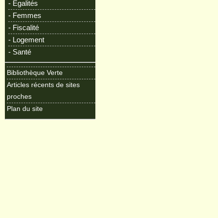
- Egalités
- Femmes
- Fiscalité
- Logement
- Santé
Bibliothèque Verte
Articles récents de sites
proches
Plan du site