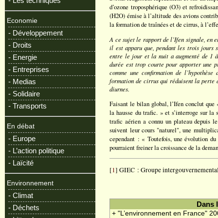
- Les techniques
d’ozone troposphérique (O3) et refroidiss
(H2O) émise à l’altitude des avions contrib
Economie
la formation de traînées et de cirrus, à l’effe
- Développement
A ce sujet le rapport de l’Ifen signale, en 
- Droits
il est apparu que, pendant les trois jours
entre le jour et la nuit a augmenté de 1 
- Energie
durée est trop courte pour apporter une pr
- Entreprises
comme une confirmation de l’hypothèse
formation de cirrus qui réduisent la perte 
- Medias
diurnes.
- Solidaire
Faisant le bilan global, l’Ifen conclut que
- Transports
la hausse du trafic. » et s’interroge sur l
trafic aérien a connu un plateau depuis le
En débat
suivent leur cours "naturel", une multipli
- Europe
cependant : « Toutefois, une évolution du 
pourraient freiner la croissance de la dema
- L’action politique
- Laïcité
[
1
] GIEC : Groupe intergouvernemental 
Environnement
- Climat
Dans 
- Déchets
+ "L’environnement en France" 2