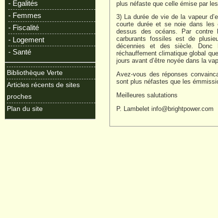
- Egalités
plus néfaste que celle émise par le
- Femmes
3) La durée de vie de la vapeur d’
courte durée et se noie dans les 
- Fiscalité
dessus des océans. Par contre 
carburants fossiles est de plusie
- Logement
décennies et des siècle. Donc 
- Santé
réchauffement climatique global que
jours avant d’être noyée dans la vap
Bibliothèque Verte
Avez-vous des réponses convaincan
sont plus néfastes que les émmissi
Articles récents de sites
Meilleures salutations
proches
P. Lambelet
info@brightpower.com
Plan du site