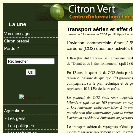
La une
Transport aérien et effet d
Vos messages
dimanche 12 décembre 2004.par Philippe Lad
Citron pressé
L’aviation commerciale émet 2,
carbone (CO2) dues aux activités h
Perdu ?
L’Ifen (Institut français de l’environnemen
de "Données de l’Environnement"
(.pdf 188
En 12 ans, la quantité de CO2 émis par l
diminué, passant de quelque 170 grammes 
compagnies, sur le plan technique et de ges
représente 10 à 15% de leurs coûts.
La quantité de CO2 émis reste cependant
kilomètre (qui est de 100 grammes en mo
« Les émissions indirectes liées à la con
Agriculture
pétrole sont plus importantes pour la voit
l’avion un excédent d’émissions au passage
- Les gens
- Les politiques
Le transport aérien de voyageurs n’émet 
avions réagissent rapidement et ont un impact