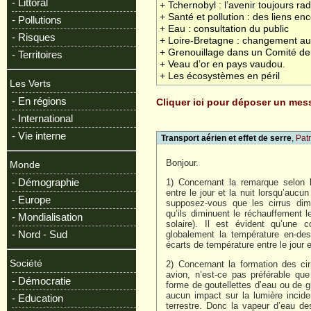
- Littoral
+ Tchernobyl : l’avenir toujours rad
+ Santé et pollution : des liens enc
- Pollutions
+ Eau : consultation du public
- Risques
+ Loire-Bretagne : changement au
+ Grenouillage dans un Comité de
- Territoires
+ Veau d’or en pays vaudou.
+ Les écosystèmes en péril
Les Verts
- En régions
Cliquer ici pour déposer un me
- International
- Vie interne
Transport aérien et effet de serre
,
Pat
Bonjour.
Monde
- Démographie
1) Concernant la remarque selon l
entre le jour et la nuit lorsqu’auc
- Europe
supposez-vous que les cirrus dimi
qu’ils diminuent le réchauffement le
- Mondialisation
solaire). Il est évident qu’une 
- Nord - Sud
globalement la température en-de
écarts de température entre le jour et
Société
2) Concernant la formation des ci
avion, n’est-ce pas préférable qu
- Démocratie
forme de goutellettes d’eau ou de g
aucun impact sur la lumière incid
- Education
terrestre. Donc la vapeur d’eau de