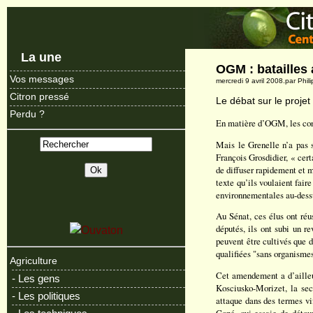
La une
OGM : batailles
Vos messages
mercredi 9 avril 2008.par Phi
Citron pressé
Le débat sur le proje
Perdu ?
En matière d’OGM, les conc
Mais le Grenelle n’a pas 
François Grosdidier, « cert
de diffuser rapidement et 
texte qu’ils voulaient fair
environnementales au-dessu
Au Sénat, ces élus ont réu
députés, ils ont subi un 
peuvent être cultivés que d
qualifiées "sans organisme
Agriculture
Cet amendement a d’ailleu
- Les gens
Kosciusko-Morizet, la secr
- Les politiques
attaque dans des termes v