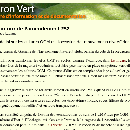
 autour de l’amendement 252
lippe Ladame
t de loi sur les cultures OGM est l’occasion de "mouvements divers" da
lusions du Grenelle de l’Environnement avaient plutôt penché du côté de la précaution
suffit pour transformer les élus UMP en écolos. Comme l’explique, dans
Le Figaro
, 
ains (élus de la majorité) voudraient tout faire pour mettre en place un système verrouil
massivement les cultures OGM. Ce groupe d’élus est en complet décalage culturel et gén
e passer constitue une faute morale. L’humanisme implique à mon avis de faire passer le
s des autres considérations. »
ssi à aggraver le texte de loi actuellement en discussion. Mais quand celui-ci a été
revers quand est passé l’amendement 252 qui à l’article 1 du projet de loi sur les O
ans le respect « des structures agricoles, des écosystèmes locaux, et des filières de p
s génétiquement modifiés" et en toute transparence ».
rs constitué un point de fixation des contradictions au sein de l’UMP. Les pro-OGM 
étaire d’Etat à l’Ecologie, qui s’en était "remise à la sagesse de l’Assemblée" à son
ifs comme on peut le lire dans
La Tribune
: « Il y a un concours de lâcheté et d’inélé