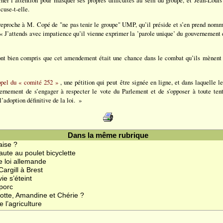
ner l’attention pour masquer ses propres difficultés au sein du groupe, et Jean-Louis
cuse-t-elle.
roche à M. Copé de "ne pas tenir le groupe" UMP, qu’il préside et s’en prend nomm
 « J’attends avec impatience qu’il vienne exprimer la ’parole unique’ du gouvernement
t bien compris que cet amendement était une chance dans le combat qu’ils mènent a
ppel du « comité 252 »
, une pétition qui peut être signée en ligne, et dans laquelle 
rnement de s’engager à respecter le vote du Parlement et de s’opposer à toute tent
adoption définitive de la loi. »
Dans la même rubrique
aise ?
faute au poulet bicyclette
 loi allemande
Cargill à Brest
vie s’éteint
 porc
rlotte, Amandine et Chérie ?
 l’agriculture