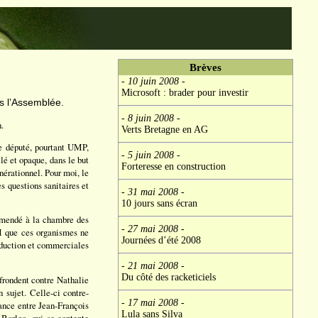
Brèves
- 10 juin 2008
-
Microsoft : brader pour investir
ns l’Assemblée.
- 8 juin 2008
-
.
Verts Bretagne en AG
le député, pourtant UMP,
- 5 juin 2008
-
lé et opaque, dans le but
Forteresse en construction
érationnel. Pour moi, le
s questions sanitaires et
- 31 mai 2008
-
10 jours sans écran
 amendé à la chambre des
- 27 mai 2008
-
GM que ces organismes ne
Journées d’été 2008
roduction et commerciales
- 21 mai 2008
-
Du côté des racketiciels
frondent contre Nathalie
 sujet. Celle-ci contre-
- 17 mai 2008
-
gance entre Jean-François
Lula sans Silva