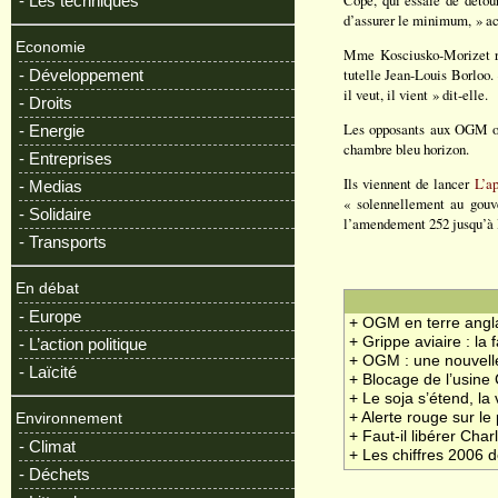
Copé, qui essaie de détour
- Les techniques
d’assurer le minimum, » ac
Economie
Mme Kosciusko-Morizet rep
tutelle Jean-Louis Borloo.
- Développement
il veut, il vient » dit-elle.
- Droits
Les opposants aux OGM on
- Energie
chambre bleu horizon.
- Entreprises
Ils viennent de lancer
L’a
- Medias
« solennellement au gouve
- Solidaire
l’amendement 252 jusqu’à l’
- Transports
En débat
- Europe
+ OGM en terre angl
+ Grippe aviaire : la 
- L’action politique
+ OGM : une nouvelle
- Laïcité
+ Blocage de l’usine 
+ Le soja s’étend, la 
+ Alerte rouge sur le
Environnement
+ Faut-il libérer Cha
- Climat
+ Les chiffres 2006 de
- Déchets