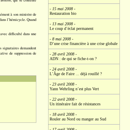
 Borloo, qui se contente
- 15 mai 2008
-
Restauration bio
ément à son ministre de
 dans l’hémicycle. Quand
- 13 mai 2008
-
Le coup d’éclat permanent
vec difficulté dans une
- 8 mai 2008
-
D’une crise financière à une crise globale
les signataires demandent
ative de suppression de
- 28 avril 2008
-
ADN : de qui se fiche-t-on ?
- 24 avril 2008
-
L’Âge de Faire ... déjà rouillé ?
- 23 avril 2008
-
Yann Wehrling n’est plus Vert
- 22 avril 2008
-
Un itinéraire fait de résistances
- 18 avril 2008
-
Rouler au Nord ou manger au Sud
- 17 avril 2008
-