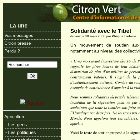
La une
Solidarité avec le Tibet
Vos messages
dimanche 30 mars 2008.par Philippe Ladame
Citron pressé
Un mouvement de soutien aux T
notamment au niveau des collectivi
Perdu ?
« Cinq mois avant l’ouverture des JO de Pé
rappelle les pires heures de leur histoi
disparition de plus d’un million de perso
constamment bafoués. Il s’agit de la p
d’anéantissement culturel. Comble du sca
exemple de non-violence d’appeler à la vio
Nous sommes solidaires du peuple tibétain 
immédiat de la répression, pour ne pas
souhaitons que toute la lumière soit faite
l’Himalaya par deux fois. Ne laissons pas c
Agriculture
Monde. Nous appelons tous les athlètes, a
appel. »
- Les gens
- Les politiques
Voici le texte de soutien proposé à la signa