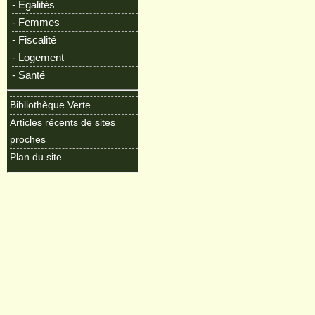
- Egalités
- Femmes
- Fiscalité
- Logement
- Santé
Bibliothèque Verte
Articles récents de sites
proches
Plan du site