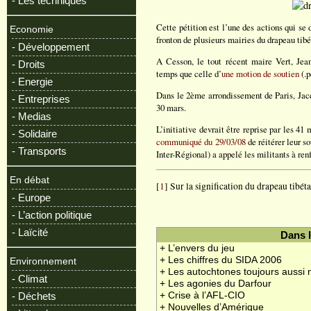
- Les techniques
Cette pétition est l’une des actions qui s
Economie
fronton de plusieurs mairies du drapeau tibé
- Développement
A Cesson, le tout récent maire Vert, Jea
- Droits
temps que celle d’
une motion de soutien
(.p
- Energie
Dans le 2ème arrondissement de Paris, Jacq
- Entreprises
30 mars.
- Medias
L’initiative devrait être reprise par les 41
- Solidaire
communiqué du 29/03/08
de réitérer leur s
- Transports
Inter-Régional) a appelé les militants à renf
En débat
[
1
] Sur la signification du drapeau tibét
- Europe
- L’action politique
- Laïcité
Dans 
+ L’envers du jeu
+ Les chiffres du SIDA 2006
Environnement
+ Les autochtones toujours aussi 
- Climat
+ Les agonies du Darfour
+ Crise à l’AFL-CIO
- Déchets
+ Nouvelles d’Amérique