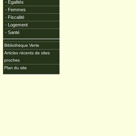
- Egalités
- Femmes
- Fiscalité
- Logement
- Santé
Bibliothèque Verte
Articles récents de sites
proches
Plan du site