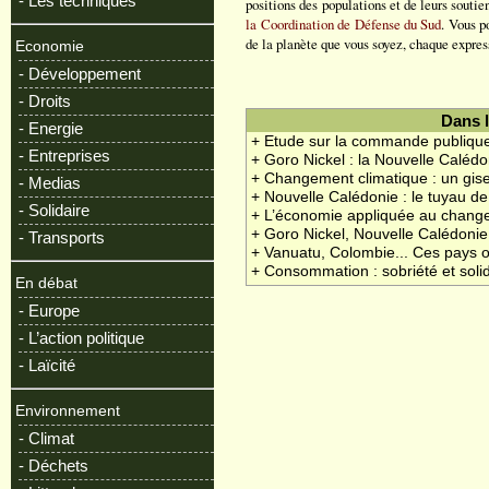
- Les techniques
positions des populations et de leurs soutien
la Coordination de Défense du Sud
. Vous p
de la planète que vous soyez, chaque expres
Economie
- Développement
- Droits
Dans 
- Energie
+ Etude sur la commande publique
- Entreprises
+ Goro Nickel : la Nouvelle Calé
+ Changement climatique : un gis
- Medias
+ Nouvelle Calédonie : le tuyau de
- Solidaire
+ L’économie appliquée au chang
+ Goro Nickel, Nouvelle Calédonie 
- Transports
+ Vanuatu, Colombie... Ces pays où 
+ Consommation : sobriété et solid
En débat
- Europe
- L’action politique
- Laïcité
Environnement
- Climat
- Déchets