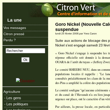
La une
Goro Nickel (Nouvelle Cal
Vos messages
suspendue
Citron pressé
lundi 25 février 2008.par Yves Caron
Perdu ?
Suite aux actions de blocage des p
Nickel s’est engagé samedi 23 févr
« Goro Nickel s’engage à suspendre les tr
réponse officielle soit donnée à la dem
OUARA de l’arrêt du tuyau » (Jeffery Zwei
Le comité RHEEBU NUU, dans un communiqué
populations locales il rappelle : "Le la
consultés préalablement les clans de la mer
des Pins a amplifié la colère des population
Le comité souligne "qu’aucune cérémonie de
Agriculture
et du canal de l’Havanah n’a eu lieu jusqu
- Les gens
urgence sur place, ont le caractère d’un vér
- Les politiques
Par ailleurs, la presse locale, en particul