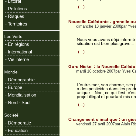
- Littoral
(...)
- Pollutions
- Risques
Nouvelle Calédonie : grenelle o
- Territoires
dimanche 13 janvier 2008par Yve
Les Verts
Nous vous avons déjà informé de
situation est bien plus grave...
- En régions
- International
(...)
- Vie interne
Goro Nickel : la Nouvelle Calé
mardi 16 octobre 2007par Yves C
Monde
- Démographie
L’outre-mer, son charme, ses pa
- Europe
a des pesticides dans les prod
unique... Non, ce qui l’est, c’
- Mondialisation
projet illégal et pourtant mis 
- Nord - Sud
(...)
Société
Changement climatique : un gis
- Démocratie
vendredi 27 avril 2007par Alain Ri
- Education