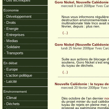
- Les techniques
Goro Nickel, Nouvelle Calédonie
mercredi 9 avril 2008par Yves Ca
Economie
- Développement
Nous vous informons régulièrem
destruction environnementale 
- Droits
multinationale Vale Inco avait 
février, depuis : plus rien.
- Energie
(...)
- Entreprises
- Medias
Goro Nickel (Nouvelle Calédonie
- Solidaire
lundi 25 février 2008par Yves Car
- Transports
Suite aux actions de blocage d
soutiens, Goro Nickel s’est en
En débat
du tuyau de déchets.
- Europe
(...)
- L’action politique
- Laïcité
Nouvelle Calédonie : le tuyau de
mercredi 20 février 2008par Yves
Environnement
- Climat
Dès octobre de l’an dernier
nou
du projet minier du sud calédon
- Déchets
tuyau de rejets en pleine mer, 
proposé au patrimoine mondial