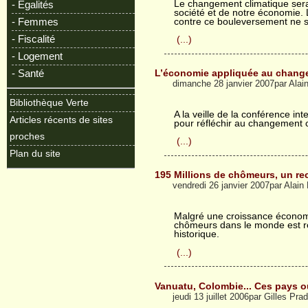
Le changement climatique sera 
- Egalités
société et de notre économie. 
- Femmes
contre ce bouleversement ne se
- Fiscalité
(...)
- Logement
- Santé
L’économie appliquée au chang
dimanche 28 janvier 2007par Alai
Bibliothèque Verte
A la veille de la conférence int
Articles récents de sites
pour réfléchir au changement cl
proches
(...)
Plan du site
195 Millions de chômeurs, un re
vendredi 26 janvier 2007par Alain
Malgré une croissance économ
chômeurs dans le monde est re
historique.
(...)
Vanuatu, Colombie... Ces pays où 
jeudi 13 juillet 2006par Gilles Pra