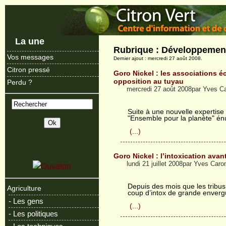
La une
Rubrique : Développemen
Vos messages
Dernier ajout : mercredi 27 août 2008.
Citron pressé
Goro Nickel : les associations é
opposition au tuyau
Perdu ?
mercredi 27 août 2008par Yves C
Suite à une nouvelle expertise
"Ensemble pour la planète" énu
(...)
Goro Nickel : l’intoxication ava
lundi 21 juillet 2008par Yves Caro
Depuis des mois que les tribus 
Agriculture
coup d’intox de grande envergu
- Les gens
(...)
- Les politiques