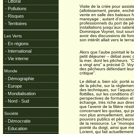
- Littoral
Visite de la criée pour assis
- Pollutions
(allotissement, pesée, enchèr
vente en salle des bateaux ha
- Risques
mareyage ; autant d’occasio
professionnels du port de p
- Territoires
installations jusqu’aux salarié
Dominique Voynet, tout sour
avoir des discussions de fon
Les Verts
son intérêt allait vers le ter
- En régions
- International
Alors que l’aube pointait le b
petit déjeuner – débat avec 
- Vie interne
la mer, dont les pêcheurs. "Ce
a vingt ans" a précisé D. Vo
des pêcheurs défendant leur 
Monde
critique".
- Démographie
Le débat a, bien sûr, porté s
de la pêche, sur la régleme
- Europe
des techniques, sur l’aquacu
- Mondialisation
flottilles, sur les conditions 
perspectives de formation et 
- Nord - Sud
échange, très riche aux dires
que l’avenir de la filière rés
concernant les quotas, qui po
Société
non plus annuellement, ainsi 
pouvoirs publics et pêcheurs
- Démocratie
de la ressource. Le "monopol
pointé du doigt, ainsi que me
- Education
Lorient, qui fait actuellement