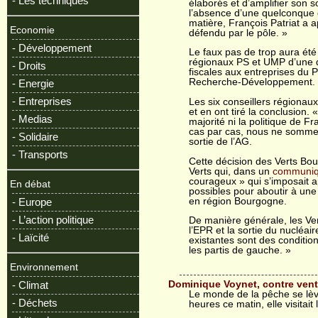
- Les techniques
élaborés et d’amplifier son s
l’absence d’une quelconque 
matière, François Patriat a ap
Economie
défendu par le pôle. »
- Développement
Le faux pas de trop aura été 
régionaux PS et UMP d’une d
- Droits
fiscales aux entreprises d
Recherche-Développement.
- Energie
- Entreprises
Les six conseillers régionaux
et en ont tiré la conclusion
- Medias
majorité ni la politique de 
cas par cas, nous ne sommes 
- Solidaire
sortie de l’AG.
- Transports
Cette décision des Verts Bou
Verts qui, dans un
communiq
courageux » qui s’imposait ap
En débat
possibles pour aboutir à une
en région Bourgogne.
- Europe
- L’action politique
De manière générale, les Vert
l’EPR et la sortie du nucléa
- Laïcité
existantes sont des conditio
les partis de gauche. »
Environnement
Dominique Voynet, contre vent
- Climat
Le monde de la pêche se lèv
- Déchets
heures ce matin, elle visitai