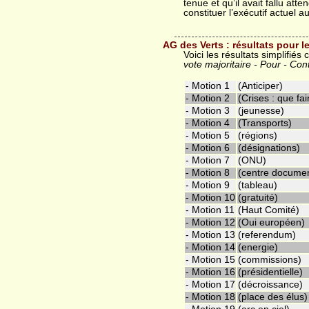
tenue et qu’il avait fallu at
constituer l’exécutif actuel a
AG des Verts : résultats pour l
Voici les résultats simplifié
vote majoritaire - Pour - Con
- Motion 1
(Anticiper)
- Motion 2
(Crises : que fai
- Motion 3
(jeunesse)
- Motion 4
(Transports)
- Motion 5
(régions)
- Motion 6
(désignations)
- Motion 7
(ONU)
- Motion 8
(centre documen
- Motion 9
(tableau)
- Motion 10
(gratuité)
- Motion 11
(Haut Comité)
- Motion 12
(Oui européen)
- Motion 13
(referendum)
- Motion 14
(energie)
- Motion 15
(commissions)
- Motion 16
(présidentielle)
- Motion 17
(décroissance)
- Motion 18
(place des élus)