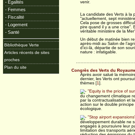
- Egalités
venir.
- Femmes
La candidate des Verts à la 
- Fiscalité
"actuellement, sept ministères
Cela pose de grosses difficul
- Logement
pire quand il y a une crise".
véritable ministère de la Mer
- Santé
Un début de matinée bien re
après-midi au Salon de l’agr
Bibliothèque Verte
d’ici-là, départie de son sou
nature : infatigable.
Articles récents de sites
proches
Plan du site
Congrès des Verts du Royaum
Après avoir salué la mémoir
dernier, les Verts ont pours
thèmes [
1
].
"Equity is the price of sur
du changement climatique requ
par la contractualisation et 
action sur le double principe 
écologique.
"Stop airport expansions
développement durable ne soit
engagés à poursuivre leur p
limitation des transports aér
réduction des émissions du tr