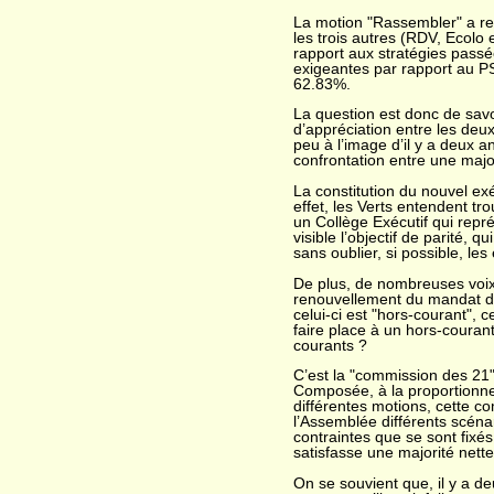
La motion "Rassembler" a rec
les trois autres (RDV, Ecolo 
rapport aux stratégies passée
exigeantes par rapport au PS
62.83%.
La question est donc de savo
d’appréciation entre les deux
peu à l’image d’il y a deux a
confrontation entre une major
La constitution du nouvel ex
effet, les Verts entendent tr
un Collège Exécutif qui repré
visible l’objectif de parité, 
sans oublier, si possible, les
De plus, de nombreuses voix
renouvellement du mandat de
celui-ci est "hors-courant",
faire place à un hors-coura
courants ?
C’est la "commission des 21"
Composée, à la proportionne
différentes motions, cette 
l’Assemblée différents scénar
contraintes que se sont fixés
satisfasse une majorité nette
On se souvient que, il y a de