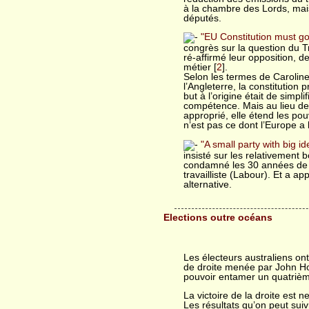
à la chambre des Lords, mais
députés.
"EU Constitution must g
congrès sur la question du T
ré-affirmé leur opposition, 
métier [
2
].
Selon les termes de Caroli
l’Angleterre, la constitutio
but à l’origine était de simpl
compétence. Mais au lieu de
approprié, elle étend les pou
n’est pas ce dont l’Europe a 
"A small party with big i
insisté sur les relativement b
condamné les 30 années de g
travailliste (Labour). Et a ap
alternative.
Elections outre océans
Les électeurs australiens ont
de droite menée par John H
pouvoir entamer un quatriè
La victoire de la droite est ne
Les résultats qu’on peut sui