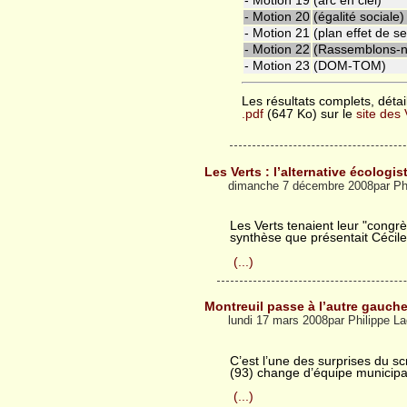
- Motion 19
(arc en ciel)
- Motion 20
(égalité sociale)
- Motion 21
(plan effet de se
- Motion 22
(Rassemblons-n
- Motion 23
(DOM-TOM)
Les résultats complets, déta
.pdf
(647 Ko) sur le
site des 
Les Verts : l’alternative écologis
dimanche 7 décembre 2008par Ph
Les Verts tenaient leur "congr
synthèse que présentait Cécile 
(...)
Montreuil passe à l’autre gauch
lundi 17 mars 2008par Philippe 
C’est l’une des surprises du s
(93) change d’équipe municipa
(...)