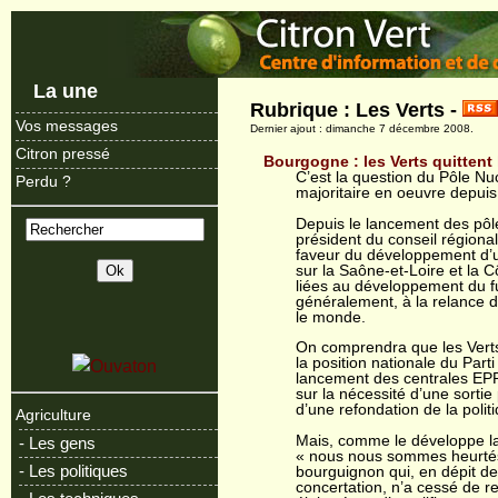
La une
Rubrique : Les Verts -
Vos messages
Dernier ajout : dimanche 7 décembre 2008.
Citron pressé
Bourgogne : les Verts quittent 
C’est la question du Pôle Nu
Perdu ?
majoritaire en oeuvre depuis 
Depuis le lancement des pôle
président du conseil régiona
faveur du développement d’u
sur la Saône-et-Loire et la C
liées au développement du fu
généralement, à la relance 
le monde.
On comprendra que les Verts 
la position nationale du Parti
lancement des centrales EPR
sur la nécessité d’une sorti
d’une refondation de la polit
Agriculture
Mais, comme le développe la
- Les gens
« nous nous sommes heurtés 
- Les politiques
bourguignon qui, en dépit de
concertation, n’a cessé de r