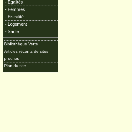
- Egalités
- Femmes
- Fiscalité
- Logement
- Santé
Bibliothèque Verte
Articles récents de sites
proches
Plan du site