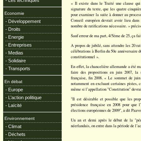
- Les techniques
« Il existe dans le Traité une clause qui 
signature du texte, que les quatre cinquiè
Economie
pour examiner la suite à donner au process
Conseil européen devrait avoir lieu dans l
- Développement
nombre de ratifications nécessaire. » précise
- Droits
Sauf erreur de ma part, 4/5ème de 25, ça fa
- Energie
- Entreprises
A propos de jubilé, sans attendre les 20 ra
célébrations à Berlin du 50e anniversaire d
- Medias
constitutionnel ».
- Solidaire
En effet, la chancelière allemande a été m
- Transports
faire des propositions en juin 2007, la 
française, fin 2008. « Le sommet de juin
En débat
notamment en excluant certaines pistes, c
même si l’appellation "Constitution" devrai
- Europe
- L’action politique
"Il est désirable et possible que les pr
présidence française en 2008 pour que 
- Laïcité
élections européennes de 2009", a dit Paavo
Environnement
Un an et demi après le début de la "pér
néerlandais, on entre dans la période de l’a
- Climat
- Déchets