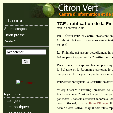
La une
TCE : ratification de la Fi
mardi 5 décembre 2006.
Vos messages
Citron pressé
Par 125 voix Pour, 39 Contre (36 abstention
à Helsinki, la Constitution européenne, tex
Perdu ?
en 2005.
La Finlande, qui assure actuellement la p
16ème pays à approuver la Constitution, aprè
Par ailleurs, les responsables européens (qu
la Bulgarie et la Roumanie porteront le t
européenne, le 1er janvier prochain. (sourc
Pour entrer en vigueur, la Constitution dev
Valéry Giscard d’Estaing (président de l
établissant une Constitution pour l’Europe
Agriculture
pas morte » dans un entretien accordé à l’o
- Les gens
constitutionnel, au site
Toute l’Europe
. I
- Les politiques
besoin d’être "sauvé" et qu’il doit tout simp