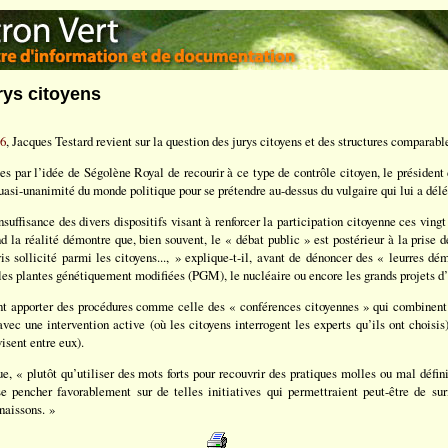
rys citoyens
06
, Jacques Testard revient sur la question des jurys citoyens et des structures comparabl
es par l’idée de Ségolène Royal de recourir à ce type de contrôle citoyen, le président
asi-unanimité du monde politique pour se prétendre au-dessus du vulgaire qui lui a délé
suffisance des divers dispositifs visant à renforcer la participation citoyenne ces ving
d la réalité démontre que, bien souvent, le « débat public » est postérieur à la prise de
s sollicité parmi les citoyens..., » explique-t-il, avant de dénoncer des « leurres dé
les plantes génétiquement modifiées (PGM), le nucléaire ou encore les grands projets d’i
ent apporter des procédures comme celle des « conférences citoyennes » qui combinent
avec une intervention active (où les citoyens interrogent les experts qu’ils ont choisi
visent entre eux).
, « plutôt qu’utiliser des mots forts pour recouvrir des pratiques molles ou mal défini
se pencher favorablement sur de telles initiatives qui permettraient peut-être de su
naissons. »