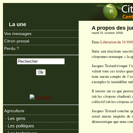
La une
A propos des ju
mardi 31 octobre 2006.
Vos messages
Citron pressé
Dans
Libération du 31/10/
Perdu ?
Suite aux réactions suscité
citoyennes remarque « la qu
Jacques Testard évoque l’in
valent tous ces textes quan
tenu aucun compte de l’avi
exemples le (non)débat sur
Il insiste sur ce que peuv
(où les citoyens étudient) 
collectif (où les citoyens a
Jacques Testard conclue que
Agriculture
serait mieux inspirée de 
- Les gens
démocratique que nous con
- Les politiques