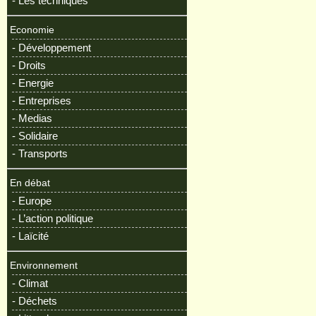
- Les techniques
Economie
- Développement
- Droits
- Energie
- Entreprises
- Medias
- Solidaire
- Transports
En débat
- Europe
- L’action politique
- Laïcité
Environnement
- Climat
- Déchets