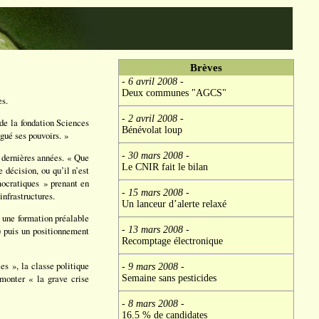
Brèves
- 6 avril 2008
-
Deux communes "AGCS"
es.
- 2 avril 2008
-
 de la fondation Sciences
Bénévolat loup
gué ses pouvoirs. »
- 30 mars 2008
-
t dernières années. « Que
Le CNIR fait le bilan
 décision, ou qu’il n’est
mocratiques » prenant en
- 15 mars 2008
-
nfrastructures.
Un lanceur d’alerte relaxé
 une formation préalable
s) puis un positionnement
- 13 mars 2008
-
Recomptage électronique
es », la classe politique
- 9 mars 2008
-
rmonter « la grave crise
Semaine sans pesticides
- 8 mars 2008
-
16.5 % de candidates