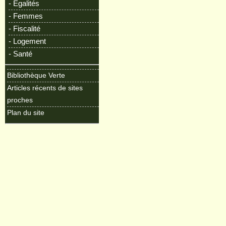
- Egalités
- Femmes
- Fiscalité
- Logement
- Santé
Bibliothèque Verte
Articles récents de sites
proches
Plan du site