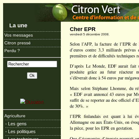
La une
Cher EPR
vendredi 5 décembre 2008.
Vos messages
Citron pressé
Selon l’AFP, la facture de l’EPR de 
d’euros contre 3,3 milliards prévus 
Perdu ?
premières et de difficultés techniques r
D’après Le Monde, EDF aurait fait sa
produite grâce au futur réacteur n
s’élèverait donc à 54 euros par mégawa
Mais selon Stéphane Lhomme, du résea
« EDF avait annoncé 43 euros par Mwh
suffit de se reporter au doc officiel d
de 30%. »
l’EPR finlandais est quant à lui év
Agriculture
Allemagne ou aux États-Unis, on évoqu
- Les gens
la pièce, pour les EPR en gestation.
- Les politiques
Que d’économies d’énergie pourrait-on 