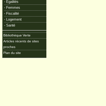
- Egalités
- Femmes
- Fiscalité
- Logement
- Santé
Bibliothèque Verte
Articles récents de sites
proches
Plan du site