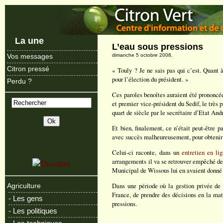
La une
L’eau sous pressions
dimanche 5 octobre 2008.
Vos messages
Citron pressé
« Touly ? Je ne sais pas qui c’est. Quant à
pour l’élection du président. »
Perdu ?
Ces paroles benoîtes auraient été prononc
et premier vice-président du Sedif, le très 
quart de siècle par le secrétaire d’Etat Andr
Et bien, finalement, ce n’était peut-être pas
avec succès malheureusement, pour obtenir 
Celui-ci raconte, dans un
entretien en li
arrangements il va se retrouver empêché de
Municipal de Wissous lui en avaient donné
Dans une période où la gestion privée de l
Agriculture
France, de prendre des décisions en la mat
- Les gens
pressions.
- Les politiques