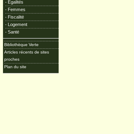
- Egalités
- Femmes
- Fiscalité
- Logement
- Santé
Bibliothèque Verte
Articles récents de sites
proches
Plan du site