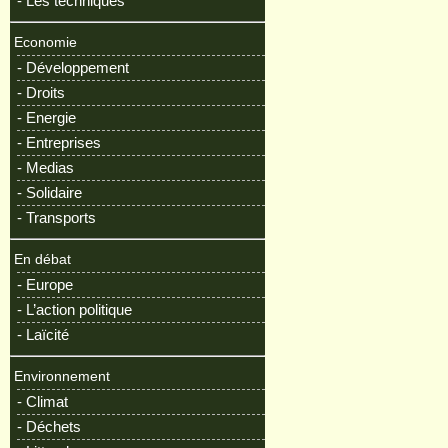
- Les techniques
Economie
- Développement
- Droits
- Energie
- Entreprises
- Medias
- Solidaire
- Transports
En débat
- Europe
- L’action politique
- Laïcité
Environnement
- Climat
- Déchets