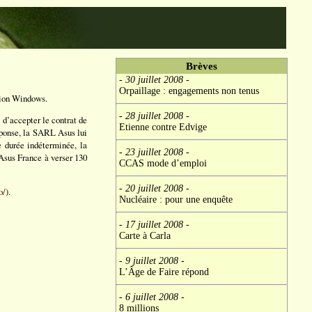
Brèves
- 30 juillet 2008
-
Orpaillage : engagements non tenus
tion Windows.
- 28 juillet 2008
-
 d’accepter le contrat de
Etienne contre Edvige
éponse, la SARL Asus lui
e durée indéterminée, la
- 23 juillet 2008
-
Asus France à verser 130
CCAS mode d’emploi
- 20 juillet 2008
-
o/
).
Nucléaire : pour une enquête
- 17 juillet 2008
-
Carte à Carla
- 9 juillet 2008
-
L’Âge de Faire répond
- 6 juillet 2008
-
8 millions