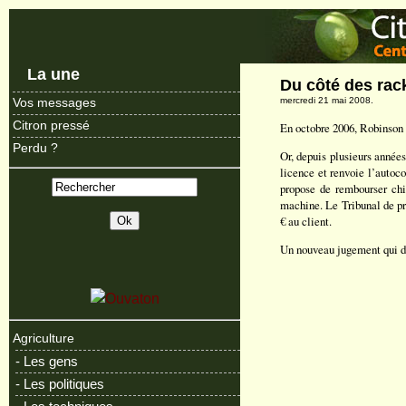
La une
Du côté des rack
mercredi 21 mai 2008.
Vos messages
Citron pressé
En octobre 2006, Robinson 
Perdu ?
Or, depuis plusieurs années
licence et renvoie l’autoc
propose de rembourser chi
machine. Le Tribunal de pr
€ au client.
Un nouveau jugement qui de
Agriculture
- Les gens
- Les politiques