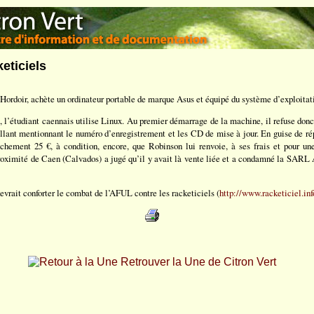
eticiels
Hordoir, achète un ordinateur portable de marque Asus et équipé du système d’exploita
, l’étudiant caennais utilise Linux. Au premier démarrage de la machine, il refuse donc
ollant mentionnant le numéro d’enregistrement et les CD de mise à jour. En guise de r
chement 25 €, à condition, encore, que Robinson lui renvoie, à ses frais et pour un
oximité de Caen (Calvados) a jugé qu’il y avait là vente liée et a condamné la SARL 
vrait conforter le combat de l’AFUL contre les racketiciels (
http://www.racketiciel.inf
Retrouver la Une de Citron Vert