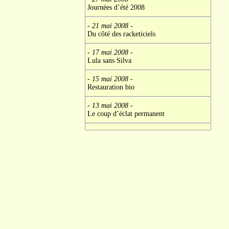
Journées d’été 2008
- 21 mai 2008
-
Du côté des racketiciels
- 17 mai 2008
-
Lula sans Silva
- 15 mai 2008
-
Restauration bio
- 13 mai 2008
-
Le coup d’éclat permanent