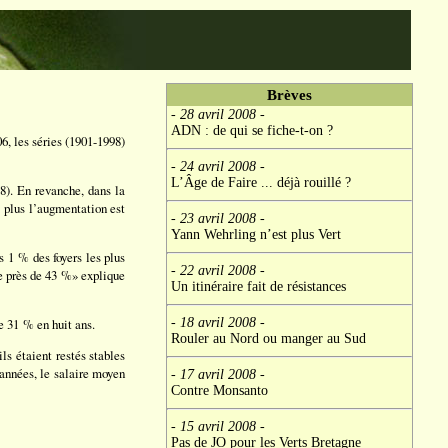
Brèves
- 28 avril 2008
-
ADN : de qui se fiche-t-on ?
6, les séries (1901-1998)
- 24 avril 2008
-
L’Âge de Faire ... déjà rouillé ?
8). En revanche, dans la
, plus l’augmentation est
- 23 avril 2008
-
Yann Wehrling n’est plus Vert
s 1 % des foyers les plus
- 22 avril 2008
-
de près de 43 %» explique
Un itinéraire fait de résistances
e 31 % en huit ans.
- 18 avril 2008
-
Rouler au Nord ou manger au Sud
ls étaient restés stables
s années, le salaire moyen
- 17 avril 2008
-
Contre Monsanto
- 15 avril 2008
-
Pas de JO pour les Verts Bretagne