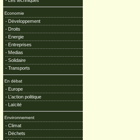
- Les techniques
Economie
- Développement
- Droits
- Energie
- Entreprises
- Medias
- Solidaire
- Transports
En débat
- Europe
- L’action politique
- Laïcité
Environnement
- Climat
- Déchets