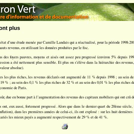
ont plus
 état d’une étude menée par Camille Landais qui a réactualisé, pour la période 1998-200
uts revenus, en utilisant les données produites par le fisc.
nus des foyers pauvres, moyens et aisés ont assez peu progressé (environ 5% depuis 199
ession a été nettement plus sensible. Et plus on s’élève dans la hiérarchie des revenus
 valeur absolue).
rs les plus riches, les revenus déclarés ont augmenté de 11 % depuis 1998 ; au sein de
 19 % ; au sein des 0,1 % les plus riches de 32 % et au sein des 0,01 % les plus riches 
économie de Paris.
 sûr, due en bonne part à l’augmentation des revenus des capitaux mobiliers qui ont crû d
s ont, eux aussi, fortement progressé. Alors que dans le dernier quart du 20ème siècle, i
inflation), dans les premières années de celui-ci, ils ont explosé : sur les huit dernière
lariés les mieux payés a augmenté respectivement de 29 % et de 41 %.