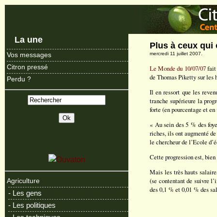
La une
Plus à ceux qui 
mercredi 11 juillet 2007.
Vos messages
Citron pressé
Le Monde du 10/07/07
fait
de Thomas Piketty sur les ha
Perdu ?
Il en ressort que les reve
tranche supérieure la progr
forte (en pourcentage et en
« Au sein des 5 % des foye
riches, ils ont augmenté de
le chercheur de l’Ecole d’
Cette progression est, bien
Mais les très hauts salaire
(se contentant de suivre l’
Agriculture
des 0,1 % et 0,01 % des sa
- Les gens
- Les politiques