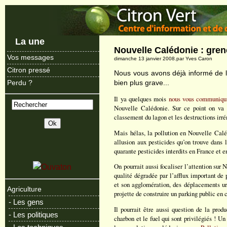
La une
Nouvelle Calédonie : gren
Vos messages
dimanche 13 janvier 2008.par Yves Caron
Citron pressé
Nous vous avons déjà informé de l’a
bien plus grave...
Perdu ?
Il ya quelques mois
nous vous communiquio
Nouvelle Calédonie. Sur ce point on va a
classement du lagon et les destructions ir
Mais hélas, la pollution en Nouvelle Calé
allusion aux pesticides qu’on trouve dans l
quarante pesticides interdits en France et en
On pourrait aussi focaliser l’attention sur
qualité dégradée par l’afflux important de p
et son agglomération, des déplacements urb
Agriculture
projette de construire un parking public en 
- Les gens
Il pourrait être aussi question de la prod
- Les politiques
charbon et le fuel qui sont privilégiés ! 