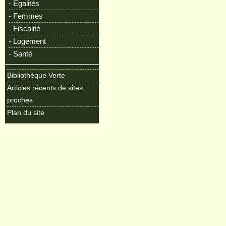
- Egalités
- Femmes
- Fiscalité
- Logement
- Santé
Bibliothèque Verte
Articles récents de sites
proches
Plan du site