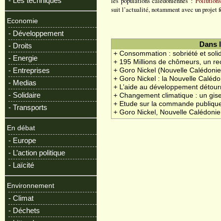
- Les techniques
les populations calédoniennes :
Pollution
suit l’actualité, notamment avec un projet
Economie
- Développement
Dans 
- Droits
+ Consommation : sobriété et solid
- Energie
+ 195 Millions de chômeurs, un re
- Entreprises
+ Goro Nickel (Nouvelle Calédonie
+ Goro Nickel : la Nouvelle Calé
- Medias
+ L’aide au développement détourn
- Solidaire
+ Changement climatique : un gis
+ Etude sur la commande publique
- Transports
+ Goro Nickel, Nouvelle Calédonie 
En débat
- Europe
- L’action politique
- Laïcité
Environnement
- Climat
- Déchets