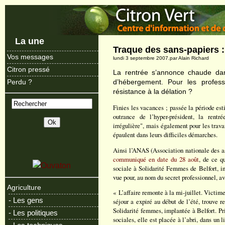
La une
Traque des sans-papiers :
Vos messages
lundi 3 septembre 2007.par Alain Richard
Citron pressé
La rentrée s’annonce chaude dans 
d’hébergement. Pour les professi
Perdu ?
résistance à la délation ?
Finies les vacances ; passée la période es
outrance de l’hyper-président, la rentré
irrégulière", mais également pour les trava
épaulent dans leurs difficiles démarches.
Ainsi l’ANAS (Association nationale des as
communiqué en date du 28 août
, de ce qu
sociale à Solidarité Femmes de Belfort, in
vue pour, au nom du secret professionnel, av
Agriculture
« L’affaire remonte à la mi-juillet. Victim
- Les gens
séjour a expiré au début de l’été, trouve 
Solidarité femmes, implantée à Belfort. Pr
- Les politiques
sociales, elle est placée à l’abri, dans un 