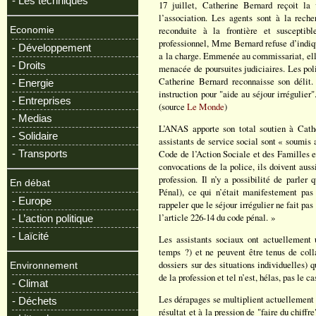
- Les techniques
17 juillet, Catherine Bernard reçoit la
l’association. Les agents sont à la rech
reconduite à la frontière et susceptibl
Economie
professionnel, Mme Bernard refuse d’indique
- Développement
a la charge. Emmenée au commissariat, elle
- Droits
menacée de poursuites judiciaires. Les pol
Catherine Bernard reconnaisse son délit.
- Energie
instruction pour "aide au séjour irrégulier"
- Entreprises
(source
Le Monde
)
- Medias
L’ANAS apporte son total soutien à Cathe
- Solidaire
assistants de service social sont « soumis a
- Transports
Code de l’Action Sociale et des Familles et
convocations de la police, ils doivent aussi
profession. Il n’y a possibilité de parler
En débat
Pénal), ce qui n’était manifestement pas l
- Europe
rappeler que le séjour irrégulier ne fait pa
l’article 226-14 du code pénal. »
- L’action politique
- Laïcité
Les assistants sociaux ont actuellement 
temps ?) et ne peuvent être tenus de coll
dossiers sur des situations individuelles) q
Environnement
de la profession et tel n’est, hélas, pas le c
- Climat
Les dérapages se multiplient actuellement e
- Déchets
résultat et à la pression de "faire du chiffr