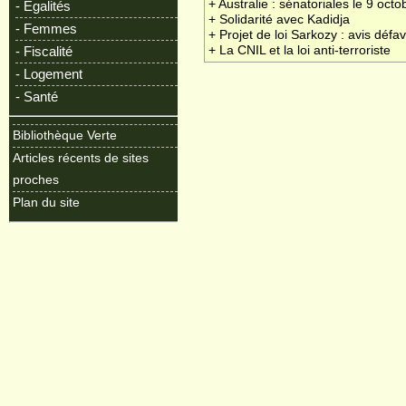
+ Australie : sénatoriales le 9 octo
- Egalités
+ Solidarité avec Kadidja
- Femmes
+ Projet de loi Sarkozy : avis défa
- Fiscalité
+ La CNIL et la loi anti-terroriste
- Logement
- Santé
Bibliothèque Verte
Articles récents de sites
proches
Plan du site