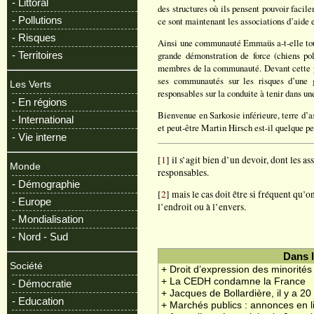
- Littoral
des structures où ils pensent pouvoir facile
- Pollutions
ce sont maintenant les associations d’aide e
- Risques
Ainsi une communauté Emmaüs a-t-elle tou
- Territoires
grande démonstration de force (chiens poli
membres de la communauté. Devant cette p
ses communautés sur les risques d’une g
Les Verts
responsables sur la conduite à tenir dans une
- En régions
Bienvenue en Sarkosie inférieure, terre d’as
- International
et peut-être Martin Hirsch est-il quelque p
- Vie interne
[
1
] il s’agit bien d’un devoir, dont les a
Monde
responsables.
- Démographie
[
2
] mais le cas doit être si fréquent qu’on 
- Europe
l’endroit ou à l’envers.
- Mondialisation
- Nord - Sud
Dans 
Société
+ Droit d’expression des minorités
+ La CEDH condamne la France
- Démocratie
+ Jacques de Bollardière, il y a 20
- Education
+ Marchés publics : annonces en l