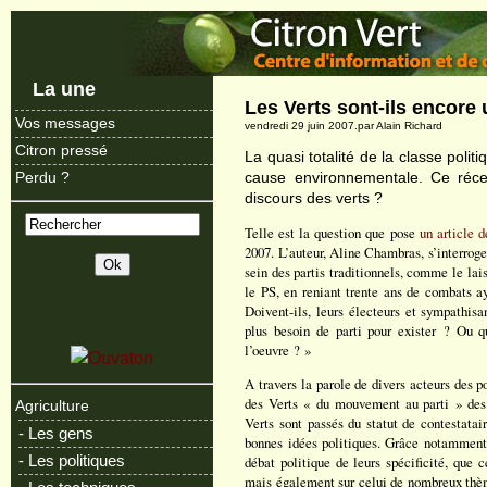
La une
Les Verts sont-ils encore 
Vos messages
vendredi 29 juin 2007.par Alain Richard
Citron pressé
La quasi totalité de la classe poli
cause environnementale. Ce récen
Perdu ?
discours des verts ?
Telle est la question que pose
un article d
2007. L’auteur, Aline Chambras, s’interroge 
sein des partis traditionnels, comme le la
le PS, en reniant trente ans de combats ay
Doivent-ils, leurs électeurs et sympathisa
plus besoin de parti pour exister ? Ou q
l’oeuvre ? »
A travers la parole de divers acteurs des po
des Verts « du mouvement au parti » des
Agriculture
Verts sont passés du statut de contestatair
- Les gens
bonnes idées politiques. Grâce notamment 
- Les politiques
débat politique de leurs spécificité, que c
mais également sur celui de nombreux thèm