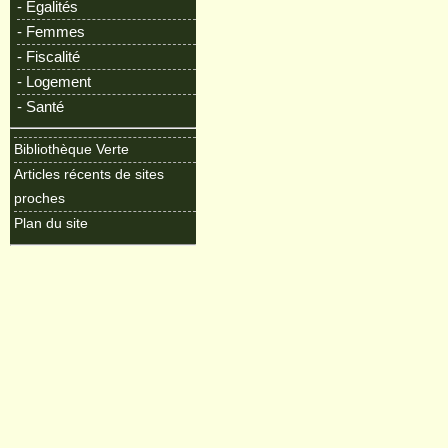
- Egalités
- Femmes
- Fiscalité
- Logement
- Santé
Bibliothèque Verte
Articles récents de sites
proches
Plan du site