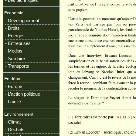
- Les techniques
participative, de l’intégration par le vote 
sans-papiers.
Economie
L’article poursuit en montrant qu’aujourd’
- Développement
les Verts, est partagé par tous ou pre
- Droits
pantalonnade de Nicolas Hulot), les fonde
social et économique dont l’ambition finale 
- Energie
une bonne conscience environnementaliste q
- Entreprises
n’est pas un supplément d’âme, mais un proje
- Medias
Dans une interview, Erwann Lecoeur [
- Solidaire
simplification et la banalisation des défi
- Transports
les termes et les enjeux de la crise écolog
loin du lobying de Nicolas Hulot, qui a
changement. Car, « c’est le revers de la mé
En débat
force à terme : semblant faire avancer la p
- Europe
reculer le moment de la confrontation au rée
- L’action politique
Le slogan de Dominique Voynet durant la 
- Laïcité
deviendra-t-il réalité ?
Environnement
[
1
] Territoires est porté par
l’ADELS
(As
- Climat
sociale)
- Déchets
[
2
] Erwan Lecoeur : sociologue, ancien d