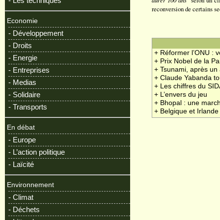
" selon un c
- Les techniques
reconversion de certains se
Economie
- Développement
- Droits
+ Réformer l’ONU : v
- Energie
+ Prix Nobel de la Pa
- Entreprises
+ Tsunami, après un
+ Claude Yabanda to
- Medias
+ Les chiffres du SI
- Solidaire
+ L’envers du jeu
+ Bhopal : une march
- Transports
+ Belgique et Irlande
En débat
- Europe
- L’action politique
- Laïcité
Environnement
- Climat
- Déchets