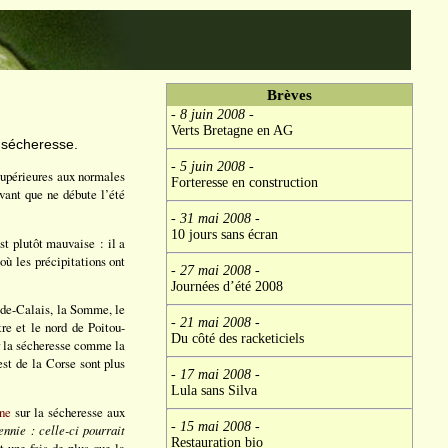
Brèves
- 8 juin 2008
-
Verts Bretagne en AG
 sécheresse.
- 5 juin 2008
-
supérieures aux normales
Forteresse en construction
avant que ne débute l’été
- 31 mai 2008
-
10 jours sans écran
st plutôt mauvaise : il a
ù les précipitations ont
- 27 mai 2008
-
Journées d’été 2008
s-de-Calais, la Somme, le
- 21 mai 2008
-
re et le nord de Poitou-
Du côté des racketiciels
ar la sécheresse comme la
st de la Corse sont plus
- 17 mai 2008
-
Lula sans Silva
une
sur la sécheresse aux
- 15 mai 2008
-
nnie : celle-ci pourrait
Restauration bio