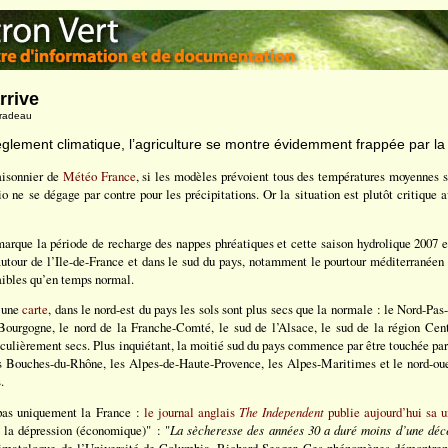
rrive
Pradeau
lement climatique, l’agriculture se montre évidemment frappée par la
saisonnier de
Météo France
, si les modèles prévoient tous des températures moyennes 
o ne se dégage par contre pour les précipitations. Or la situation est plutôt critique 
 marque la période de recharge des nappes phréatiques et cette saison hydrolique 2007 e
utour de l’Ile-de-France et dans le sud du pays, notamment le pourtour méditerranéen o
faibles qu’en temps normal.
r une
carte
, dans le nord-est du pays les sols sont plus secs que la normale : le Nord-Pa
ourgogne, le nord de la Franche-Comté, le sud de l’Alsace, le sud de la région Cent
ticulièrement secs. Plus inquiétant, la moitié sud du pays commence par être touchée p
les Bouches-du-Rhône, les Alpes-de-Haute-Provence, les Alpes-Maritimes et le nord-oue
.
as uniquement la France :
le journal anglais
The Independent
publie aujourd’hui sa 
s la dépression (économique)" : "
La sècheresse des années 30 a duré moins d’une déce