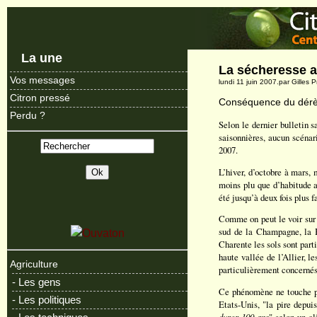
La une
La sécheresse a
Vos messages
lundi 11 juin 2007.par Gilles 
Citron pressé
Conséquence du dérèg
Perdu ?
Selon le dernier bulletin 
saisonnières, aucun scénari
2007.
L’hiver, d’octobre à mars,
moins plu que d’habitude a
été jusqu’à deux fois plus 
Comme on peut le voir su
sud de la Champagne, la B
Charente les sols sont par
haute vallée de l’Allier, 
Agriculture
particulièrement concernés
- Les gens
Ce phénomène ne touche p
- Les politiques
Etats-Unis, "la pire depui
durer 100 ans