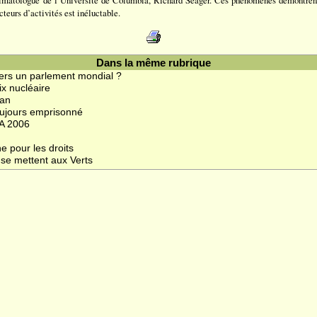
limatologue de l’Université de Columbia, Richard Seager. Ces phénomènes démontrent
cteurs d’activités est inéluctable.
Dans la même rubrique
ers un parlement mondial ?
ix nucléaire
 an
ujours emprisonné
DA 2006
e pour les droits
 se mettent aux Verts