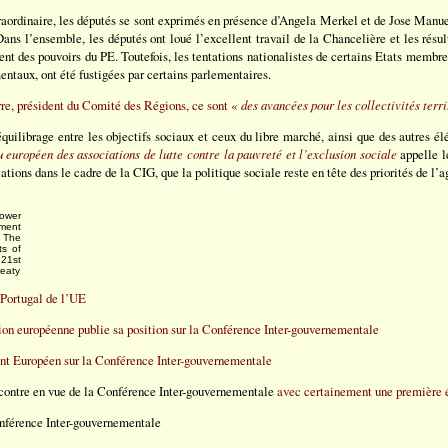
raordinaire, les députés se sont exprimés en présence d’Angela Merkel et de Jose Manue
ans l’ensemble, les députés ont loué l’excellent travail de la Chancelière et les résu
ent des pouvoirs du PE. Toutefois, les tentations nationalistes de certains Etats membr
entaux, ont été fustigées par certains parlementaires.
re, président du Comité des Régions, ce sont «
des avancées pour les collectivités terr
équilibrage entre les objectifs sociaux et ceux du libre marché, ainsi que des autres élé
 européen des associations de lutte contre la pauvreté et l’exclusion sociale
appelle l
iations dans le cadre de la CIG, que la politique sociale reste en tête des priorités de l’
ower
ment
 The
ts of
 21st
reaty
 Portugal de l’UE
n européenne publie sa position sur la Conférence Inter-gouvernementale
nt Européen sur la Conférence Inter-gouvernementale
ncontre en vue de la Conférence Inter-gouvernementale
avec certainement une première
férence Inter-gouvernementale