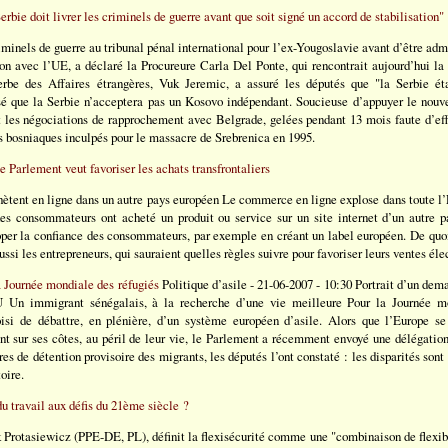
erbie doit livrer les criminels de guerre avant que soit signé un accord de stabilisation"
riminels de guerre au tribunal pénal international pour l’ex-Yougoslavie avant d’être adm
tion avec l’UE, a déclaré la Procureure Carla Del Ponte, qui rencontrait aujourd’hui l
erbe des Affaires étrangères, Vuk Jeremic, a assuré les députés que "la Serbie ét
isé que la Serbie n’acceptera pas un Kosovo indépendant. Soucieuse d’appuyer le nou
 les négociations de rapprochement avec Belgrade, gelées pendant 13 mois faute d’effo
es bosniaques inculpés pour le massacre de Srebrenica en 1995.
 Parlement veut favoriser les achats transfrontaliers
ent en ligne dans un autre pays européen Le commerce en ligne explose dans toute l’Eu
des consommateurs ont acheté un produit ou service sur un site internet d’un autre p
er la confiance des consommateurs, par exemple en créant un label européen. De quoi 
ussi les entrepreneurs, qui sauraient quelles règles suivre pour favoriser leurs ventes éle
 Journée mondiale des réfugiés
Politique d’asile - 21-06-2007 - 10:30 Portrait d’un dem
mmigrant sénégalais, à la recherche d’une vie meilleure Pour la Journée mon
si de débattre, en plénière, d’un système européen d’asile. Alors que l’Europe se
t sur ses côtes, au péril de leur vie, le Parlement a récemment envoyé une délégation
res de détention provisoire des migrants, les députés l’ont constaté : les disparités sont
toire.
u travail aux défis du 21ème siècle ?
 Protasiewicz (PPE-DE, PL), définit la flexisécurité comme une "combinaison de flexibil