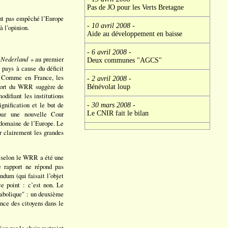
Pas de JO pour les Verts Bretagne
ont pas empêché l’Europe
- 10 avril 2008
-
à l’opinion.
Aide au développement en baisse
- 6 avril 2008
-
 Nederland
» au premier
Deux communes "AGCS"
 pays à cause du déficit
a. Comme en France, les
- 2 avril 2008
-
pport du WRR suggère de
Bénévolat loup
difiant les institutions
gnification et le but de
- 30 mars 2008
-
 par une nouvelle Cour
Le CNIR fait le bilan
 domaine de l’Europe. Le
er clairement les grandes
ui selon le WRR a été une
e rapport ne répond pas
ndum (qui faisait l’objet
ce point : c’est non. Le
iabolique" : un deuxième
ance des citoyens dans le
éen par le choix restreint