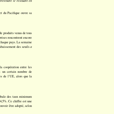
prétendre le résoudre en
et du Pacifique ouvre sa
de produits venus de tous
prises rencontrent encore
à chaque pays. La semaine
 abaissement des seuils
a
a coopération entre les
nt un certain nombre de
s de l’UE, alors que la
lobale des taux minimum
 4,5%. Ce chiffre est une
uvoir être adopté, selon