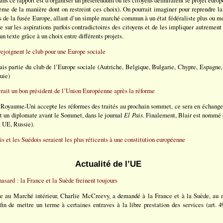
lème de la manière dont on restreint ces choix). On pourrait imaginer pour reprendre l
es de la fusée Europe, allant d’un simple marché commun à un état fédéraliste plus ou m
e sur les aspirations parfois contradictoires des citoyens et de les impliquer autrement
’un texte grâce à un choix entre différents projets.
rejoignent le club pour une Europe sociale
is partie du club de l’Europe sociale (Autriche, Belgique, Bulgarie, Chypre, Espagne,
uie)
erait un bon président de l’Union Européenne après la réforme
 Royaume-Uni accepte les réformes des traités au prochain sommet, ce sera en échange
it un diplomate avant le Sommet, dans le journal
El Pais
. Finalement, Blair est nommé 
 UE, Russie).
s et les Suédois seraient les plus réticents à une constitution européenne
Actualité de l’UE
hasard : la France et la Suède freinent toujours
e au Marché intérieur, Charlie McCreevy, a demandé à la France et à la Suède, au 
afin de mettre un terme à certaines entraves à la libre prestation des services (art. 