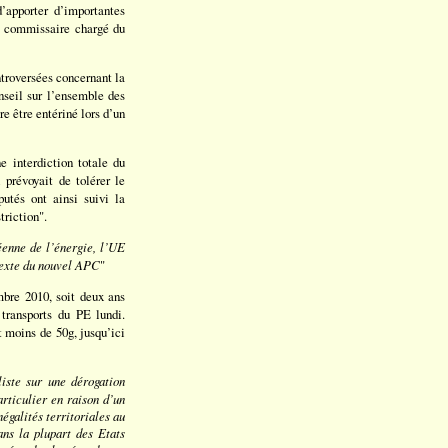
’apporter d’importantes
Le commissaire chargé du
ntroversées concernant la
nseil sur l’ensemble des
e être entériné lors d’un
 interdiction totale du
 prévoyait de tolérer le
utés ont ainsi suivi la
triction".
éenne de l’énergie, l’UE
ntexte du nouvel APC
"
mbre 2010, soit deux ans
transports du PE lundi.
t moins de 50g, jusqu’ici
iste sur une dérogation
rticulier en raison d’un
égalités territoriales au
ans la plupart des Etats