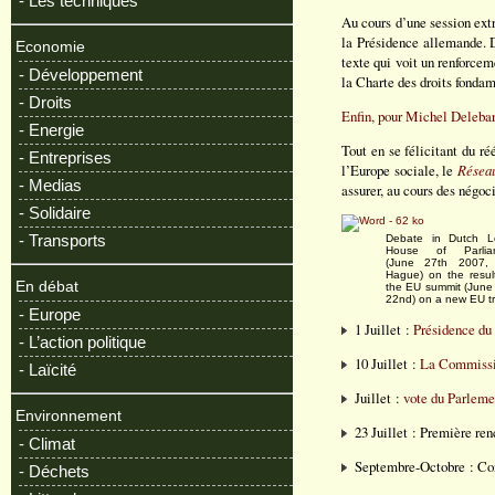
- Les techniques
Au cours d’une session ext
la Présidence allemande. D
Economie
texte qui voit un renforcem
- Développement
la Charte des droits fondam
- Droits
Enfin, pour Michel Delebar
- Energie
Tout en se félicitant du ré
- Entreprises
l’Europe sociale, le
Réseau
- Medias
assurer, au cours des négoc
- Solidaire
- Transports
Debate in Dutch L
House of Parlia
(June 27th 2007,
Hague) on the resul
En débat
the EU summit (June
22nd) on a new EU t
- Europe
1 Juillet :
Présidence du
- L’action politique
10 Juillet :
La Commissio
- Laïcité
Juillet :
vote du Parleme
Environnement
23 Juillet : Première re
- Climat
Septembre-Octobre : Con
- Déchets