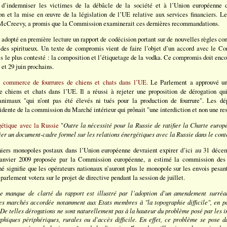
 d’indemniser les victimes de la débâcle de la société et à l’Union européenne d
ion et la mise en œuvre de la législation de l’UE relative aux services financiers. 
 McCreevy, a promis que la Commission examinerait ces dernières recommandations.
 adopté en première lecture un rapport de codécision portant sur de nouvelles règles co
 des spiritueux. Un texte de compromis vient de faire l’objet d’un accord avec le Co
s le plus contesté : la composition et l’étiquetage de la vodka. Ce compromis doit encor
 et 29 juin prochains.
e commerce de fourrures de chiens et chats dans l’UE.
Le Parlement a approuvé une
 chiens et chats dans l’UE. Il a réussi à rejeter une proposition de dérogation qui
nimaux "qui n’ont pas été élevés ni tués pour la production de fourrure". Les dép
dente de la commission du Marché intérieur qui prônait "une interdiction et non une res
gétique avec la Russie
"
Outre la nécessité pour la Russie de ratifier la Charte europ
ier un document-cadre formel sur les relations énergétiques avec la Russie dans le co
niers monopoles postaux dans l’Union européenne devraient expirer d’ici au 31 déce
janvier 2009 proposée par la Commission européenne, a estimé la commission des 
hé signifie que les opérateurs nationaux n’auront plus le monopole sur les envois pesan
parlement votera sur le projet de directive pendant la session de juillet.
le manque de clarté du rapport est illustré par l’adoption d’un amendement surréal
des marchés accordée notamment aux Etats membres à "la topographie difficile", en pa
De telles dérogations ne sont naturellement pas à la hauteur du problème posé par les in
phiques périphériques, rurales ou d’accès difficile. En effet, ce problème se pose d