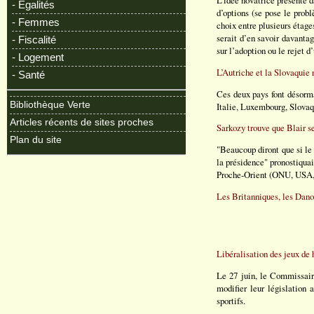
- Egalités
d’options (se pose le prob
- Femmes
choix entre plusieurs étag
serait d’en savoir davantag
- Fiscalité
sur l’adoption ou le rejet d
- Logement
L’Autriche et la Slovaquie 
- Santé
Ces deux pays font désorma
Bibliothèque Verte
Italie, Luxembourg, Slovaq
Articles récents de sites proches
Sarkozy trouve que Blair s
Plan du site
"Beaucoup diront que si le
la présidence" pronostiqua
Proche-Orient (ONU, USA,
Les Britanniques, les Danoi
Libéralisation des jeux de 
Le 27 juin, le Commissair
modifier leur législation 
sportifs.