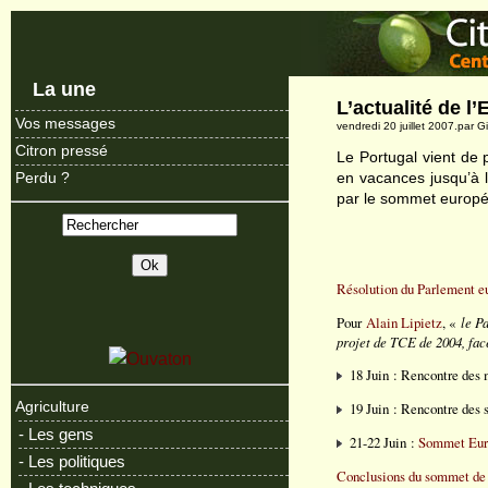
La une
L’actualité de l
Vos messages
vendredi 20 juillet 2007.par G
Citron pressé
Le Portugal vient de
en vacances jusqu’à 
Perdu ?
par le sommet europée
Résolution du Parlement eur
Pour
Alain Lipietz
, «
le P
projet de TCE de 2004, face
18 Juin : Rencontre des m
Agriculture
19 Juin : Rencontre des 
- Les gens
21-22 Juin :
Sommet Euro
- Les politiques
Conclusions du sommet de 