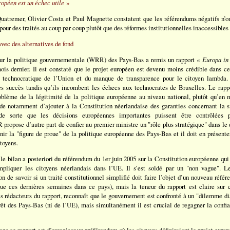
opéen est un échec utile
»
Quatremer, Olivier Costa et Paul Magnette constatent que les référendums négatifs n’
 pour des traités au coup par coup plutôt que des réformes institutionnelles inaccessibles 
vec des alternatives de fond
our la politique gouvernementale (WRR) des Pays-Bas a remis un rapport «
Europa in
is dernier. Il est constaté que le projet européen est devenu moins crédible dans ce
t technocratique de l’Union et du manque de transparence pour le citoyen lambd
les succès tandis qu’ils incombent les échecs aux technocrates de Bruxelles. Le ra
oblème de la légitimité de la politique européenne au niveau national, plutôt qu’en mo
e notamment d’ajouter à la Constitution néerlandaise des garanties concernant la si
de sorte que les décisions européennes importantes puissent être contrôlées
propose d’autre part de confier au premier ministre un "rôle plus stratégique" dans le
nir la "figure de proue" de la politique européenne des Pays-Bas et il doit en présent
toyens.
 le bilan a posteriori du référendum du 1er juin 2005 sur la Constitution européenne q
mpliquer les citoyens néerlandais dans l’UE. Il s’est soldé par un "non vague". L
n de savoir si un traité constitutionnel simplifié doit faire l’objet d’un nouveau référe
ique ces dernières semaines dans ce pays), mais la teneur du rapport est claire sur 
s rédacteurs du rapport, reconnaît que le gouvernement est confronté à un "dilemme d
érêt des Pays-Bas (ni de l’UE), mais simultanément il est crucial de regagner la confi
ans ce rapport est d’organiser un préférendum où les citoyens définiraient le projet europ