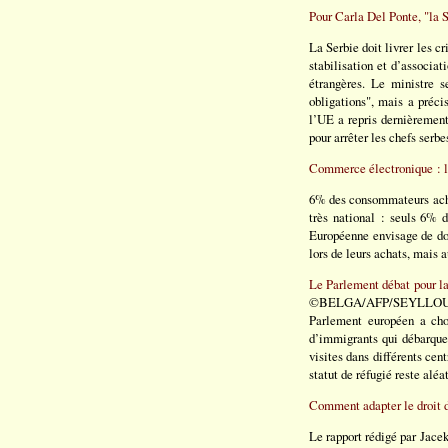
Pour Carla Del Ponte, "la S
La Serbie doit livrer les c
stabilisation et d’associa
étrangères. Le ministre s
obligations", mais a préc
l’UE a repris dernièrement
pour arrêter les chefs serb
Commerce électronique : le
6% des consommateurs achèt
très national : seuls 6% 
Européenne envisage de dop
lors de leurs achats, mais a
Le Parlement débat pour la
©BELGA/AFP/SEYLLOU Un i
Parlement européen a choi
d’immigrants qui débarquen
visites dans différents cent
statut de réfugié reste aléa
Comment adapter le droit d
Le rapport rédigé par Jacek