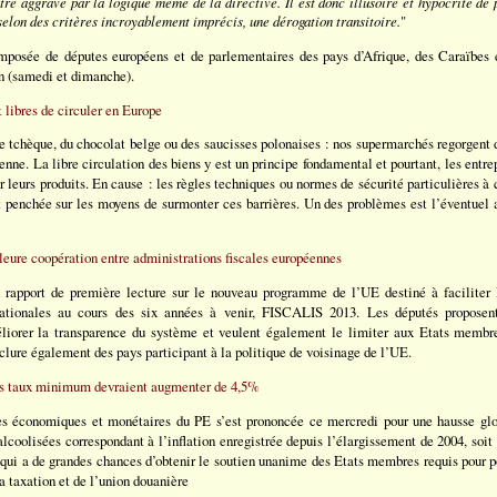
re aggravé par la logique même de la directive. Il est donc illusoire et hypocrite de 
 selon des critères incroyablement imprécis, une dérogation transitoire.
"
mposée de députes européens et de parlementaires des pays d’Afrique, des Caraïbes 
 (samedi et dimanche).
 libres de circuler en Europe
re tchèque, du chocolat belge ou des saucisses polonaises : nos supermarchés regorgent 
nne. La libre circulation des biens y est un principe fondamental et pourtant, les entre
er leurs produits. En cause : les règles techniques ou normes de sécurité particulières 
st penchée sur les moyens de surmonter ces barrières. Un des problèmes est l’éventuel
ure coopération entre administrations fiscales européennes
rapport de première lecture sur le nouveau programme de l’UE destiné à faciliter l
 nationales au cours des six années à venir, FISCALIS 2013. Les députés propose
iorer la transparence du système et veulent également le limiter aux Etats membre
lure également des pays participant à la politique de voisinage de l’UE.
les taux minimum devraient augmenter de 4,5%
es économiques et monétaires du PE s’est prononcée ce mercredi pour une hausse g
alcoolisées correspondant à l’inflation enregistrée depuis l’élargissement de 2004, soit
qui a de grandes chances d’obtenir le soutien unanime des Etats membres requis pour po
a taxation et de l’union douanière