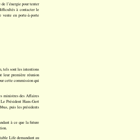
de l’énergie pour tenter
ifficultés à contacter le
e vente en porte-à-porte
 tels sont les intentions
t leur première réunion
pour cette commission qui
s ministres des Affaires
n. Le Président Hans-Gert
bas, puis les présidents
ndant à ce que la future
tion.
itable Life demandant au