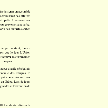
ise à signer un accord de
a commission des affaires
ait prête à assumer ses
veau gouvernement serbe,
rts des autorités serbes
rope. Pourtant, il reste
ays que le leur. L’Union
rassurer les internautes
ctroniques.
andeur d’asile sénégalais
diale des réfugiés, le
 préoccupe des milliers
 en Grèce. Lors de leurs
 grandes et l’obtention du
ité et de sécurité sur le