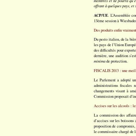
membres et ne pourra qu’êt
offrant à quelques pays, et
ACP/UE
. L’Assemblée co
13ème session à Wiesbaden
Des produits enfin vraiment
Du pesto italien, de la biè
les pays de l’Union Europée
des difficultés pour export
dernière, une audition s’e
minima
de protection.
FISCALIS 2013 : une meille
Le Parlement a adopté un 
administrations fiscales
changements visant à amél
Commission proposait d’inc
Accises sur les alcools : 
La commission des affair
d’accises sur les boissons 
proposition de compromis, 
le commissaire chargé de l