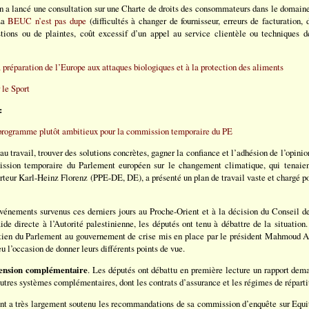
n a lancé une consultation sur une Charte de droits des consommateurs dans le domaine 
 La
BEUC n’est pas dupe
(difficultés à changer de fournisseur, erreurs de facturation, d
stions ou de plaintes, coût excessif d’un appel au service clientèle ou techniques d
a préparation de l’Europe aux attaques biologiques et à la protection des aliments
 le Sport
:
rogramme plutôt ambitieux pour la commission temporaire du PE
travail, trouver des solutions concrètes, gagner la confiance et l’adhésion de l’opinion,
sion temporaire du Parlement européen sur le changement climatique, qui tenaien
orteur Karl-Heinz Florenz (PPE-DE, DE), a présenté un plan de travail vaste et chargé 
événements survenus ces derniers jours au Proche-Orient et à la décision du Conseil de
aide directe à l’Autorité palestinienne, les députés ont tenu à débattre de la situatio
utien du Parlement au gouvernement de crise mis en place par le président Mahmoud Ab
eu l’occasion de donner leurs différents points de vue.
 pension complémentaire
. Les députés ont débattu en première lecture un rapport dema
autres systèmes complémentaires, dont les contrats d’assurance et les régimes de réparti
nt a très largement soutenu les recommandations de sa commission d’enquête sur Equ