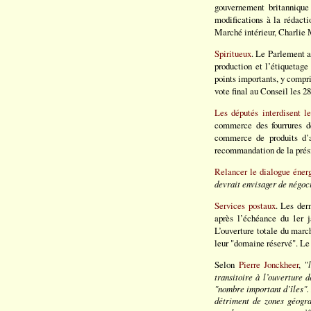
gouvernement britannique
modifications à la rédact
Marché intérieur, Charlie
Spiritueux
. Le Parlement a
production et l’étiquetage
points importants, y compri
vote final au Conseil les 28
Les députés interdisent l
commerce des fourrures de
commerce de produits d’a
recommandation de la prési
Relancer le dialogue éner
devrait envisager de négoc
Services postaux
. Les der
après l’échéance du 1er 
L’ouverture totale du marc
leur "domaine réservé". Le 
Selon
Pierre Jonckheer
, "
transitoire à l’ouverture 
"nombre important d’îles". 
détriment de zones géogra