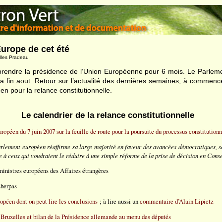
’Europe de cet été
illes Pradeau
 prendre la présidence de l’Union Européenne pour 6 mois. Le Parlem
la fin aout. Retour sur l’actualité des dernières semaines, à commen
n pour la relance constitutionnelle.
Le calendrier de la relance constitutionnelle
opéen du 7 juin 2007 sur la feuille de route pour la poursuite du processus constitution
arlement européen réaffirme sa large majorité en faveur des avancées démocratiques, so
 à ceux qui voudraient le réduire à une simple réforme de la prise de décision en Conse
inistres européens des Affaires étrangères
sherpas
péen dont on peut lire les conclusions
; à lire aussi un
commentaire d’Alain Lipietz
Bruxelles et bilan de la Présidence allemande au menu des députés