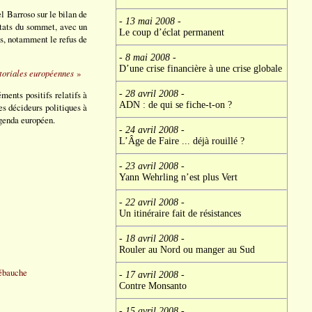
l Barroso sur le bilan de
- 13 mai 2008
-
ltats du sommet, avec un
Le coup d’éclat permanent
es, notamment le refus de
- 8 mai 2008
-
D’une crise financière à une crise globale
itoriales européennes
»
- 28 avril 2008
-
ments positifs relatifs à
ADN : de qui se fiche-t-on ?
es décideurs politiques à
agenda européen.
- 24 avril 2008
-
L’Âge de Faire ... déjà rouillé ?
- 23 avril 2008
-
Yann Wehrling n’est plus Vert
- 22 avril 2008
-
Un itinéraire fait de résistances
- 18 avril 2008
-
Rouler au Nord ou manger au Sud
 ébauche
- 17 avril 2008
-
Contre Monsanto
- 15 avril 2008
-