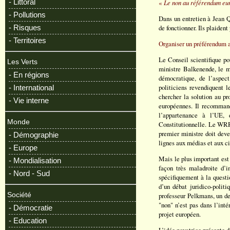
- Littoral
«
Le non au référendum eur
- Pollutions
Dans un entretien à Jean 
de fonctionner. Ils plaident
- Risques
- Territoires
Organiser un préférendum a
Le Conseil scientifique p
Les Verts
ministre Balkenende, le mo
- En régions
démocratique, de l’aspec
politiciens revendiquent 
- International
chercher la solution au pr
- Vie interne
européennes. Il recommand
l’appartenance à l’UE, 
Monde
Constitutionnelle. Le WRR 
premier ministre doit deve
- Démographie
lignes aux médias et aux ci
- Europe
Mais le plus important est
- Mondialisation
façon très maladroite d’i
- Nord - Sud
spécifiquement à la questio
d’un débat juridico-polit
professeur Pelkmans, un de
Société
"non" n’est pas dans l’int
- Démocratie
projet européen.
- Education
L’idée novatrice présente d