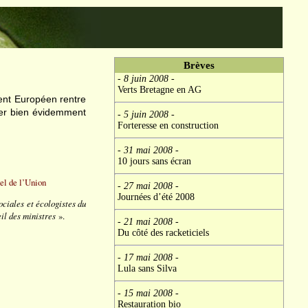
Brèves
- 8 juin 2008
-
Verts Bretagne en AG
ent Européen rentre
cer bien évidemment
- 5 juin 2008
-
Forteresse en construction
- 31 mai 2008
-
10 jours sans écran
nel de l’Union
- 27 mai 2008
-
Journées d’été 2008
ciales et écologistes du
il des ministres
».
- 21 mai 2008
-
Du côté des racketiciels
- 17 mai 2008
-
Lula sans Silva
- 15 mai 2008
-
Restauration bio