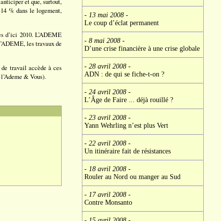
anticiper et que, surtout,
, 14 % dans le logement,
- 13 mai 2008
-
Le coup d’éclat permanent
bles d’ici 2010. L’ADEME
- 8 mai 2008
-
n l’ADEME, les travaux de
D’une crise financière à une crise globale
- 28 avril 2008
-
 de travail accède à ces
ADN : de qui se fiche-t-on ?
e l’Ademe & Vous).
- 24 avril 2008
-
L’Âge de Faire ... déjà rouillé ?
- 23 avril 2008
-
Yann Wehrling n’est plus Vert
- 22 avril 2008
-
Un itinéraire fait de résistances
- 18 avril 2008
-
Rouler au Nord ou manger au Sud
- 17 avril 2008
-
Contre Monsanto
- 15 avril 2008
-