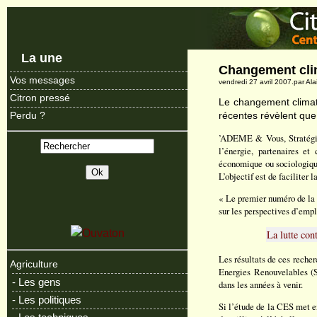
La une
Changement clim
Vos messages
vendredi 27 avril 2007.par Ala
Citron pressé
Le changement climati
récentes révèlent que
Perdu ?
’ADEME & Vous, Stratégie 
l’énergie, partenaires e
économique ou sociologique
L’objectif est de faciliter 
« Le premier numéro de la 
sur les perspectives d’empl
La lutte con
Les résultats de ces reche
Agriculture
Energies Renouvelables (S
- Les gens
dans les années à venir.
- Les politiques
Si l’étude de la CES met e