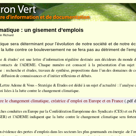
atique : un gisement d’emplois
in Richard
que sera déterminant pour l’évolution de notre société et de notre 
 la lutte contre ce bouleversement ne se fera pas au détriment de l’emp
& études’ est une lettre d’information régulière destinée aux décideurs du monde d
t contacts de l’ADEME. Chaque numéro est consacré à la présentation d’un sujet 
 : recherche et études, travaux de synthèse, propositions dans l’un des domaines de 
la diffusion de connaissances et d’initier réflexions et débats.
Lettre Ademe & Vous – Stratégie & Etudes est dédié à un sujet d’actualité : l’analyse 
oi liées à la lutte contre le changement climatique.
tre le changement climatique, créatrice d’emploi en Europe et en France
(.pdf 
rches conduites en Europe par la Confédération Européenne des Syndicats (CES) et en Fr
ER) et l’ADEME indiquent que la lutte contre le changement climatique sera fortem
n évidence des pertes d’emplois dans les secteurs les plus gourmands en énergie -de l’o