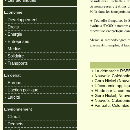
- Les techniques
de milliers à l’échelle eur
de nombreuses créations d
30 % dans les transports, c
Economie
- Développement
A l’échelle française, le
évalue à 50 000 le nombre 
- Droits
rénovation énergétique dan
- Energie
Même si méthodologies et 
- Entreprises
gisements d’emploi, il fau
- Medias
- Solidaire
- Transports
+ La démarche RSEE
En débat
+ Nouvelle Calédonie 
+ Goro Nickel (Nouve
- Europe
+ L’économie appliq
- L’action politique
+ Etude sur la comma
+ Goro Nickel, Nouvel
- Laïcité
+ Nouvelle Calédonie
+ Vanuatu, Colombie..
Environnement
- Climat
- Déchets