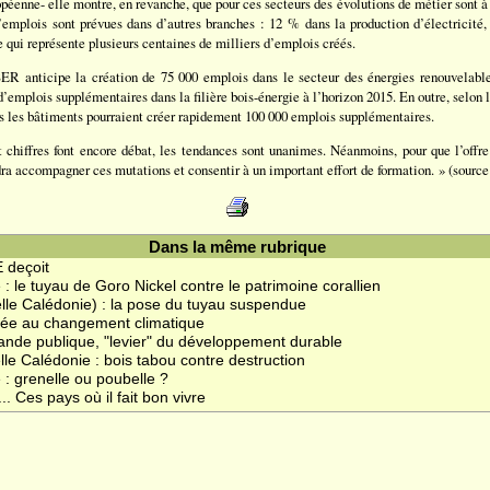
opéenne- elle montre, en revanche, que pour ces secteurs des évolutions de métier sont à 
’emplois sont prévues dans d’autres branches : 12 % dans la production d’électricité
e qui représente plusieurs centaines de milliers d’emplois créés.
 SER anticipe la création de 75 000 emplois dans le secteur des énergies renouvela
d’emplois supplémentaires dans la filière bois-énergie à l’horizon 2015. En outre, selo
s les bâtiments pourraient créer rapidement 100 000 emplois supplémentaires.
chiffres font encore débat, les tendances sont unanimes. Néanmoins, pour que l’offre
dra accompagner ces mutations et consentir à un important effort de formation. » (sourc
Dans la même rubrique
 deçoit
: le tuyau de Goro Nickel contre le patrimoine corallien
lle Calédonie) : la pose du tuyau suspendue
uée au changement climatique
nde publique, "levier" du développement durable
le Calédonie : bois tabou contre destruction
 : grenelle ou poubelle ?
. Ces pays où il fait bon vivre