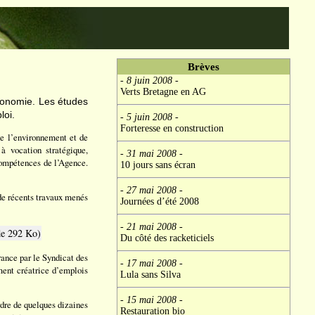
Brèves
- 8 juin 2008
-
Verts Bretagne en AG
économie. Les études
loi.
- 5 juin 2008
-
Forteresse en construction
e l’environnement et de
à vocation stratégique,
- 31 mai 2008
-
compétences de l’Agence.
10 jours sans écran
- 27 mai 2008
-
de récents travaux menés
Journées d’été 2008
- 21 mai 2008
-
de 292 Ko)
Du côté des racketiciels
ance par le Syndicat des
- 17 mai 2008
-
ent créatrice d’emplois
Lula sans Silva
- 15 mai 2008
-
rdre de quelques dizaines
Restauration bio