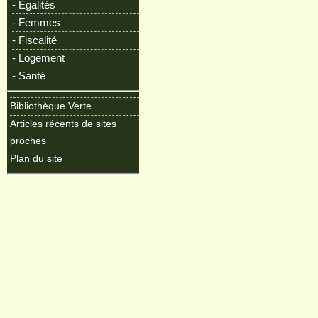
- Egalités
- Femmes
- Fiscalité
- Logement
- Santé
Bibliothèque Verte
Articles récents de sites
proches
Plan du site