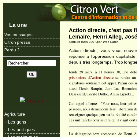
La une
Action directe, c’est pas 
Vos messages
Lemaire, Henri Alleg, José
Citron pressé
lundi 26 mars 2007.par Yves Caron
Perdu ?
Action directe, vous vous souv
réponse à l’oppression capitaliste.
depuis très longtemps. Trop longt
Jeudi 29 mars, à 11 heures 30, une délég
prisonniers d’Action directe
se rendra au 
signatures soutenant cet appel. Parmi ces si
aussi Denis Baupin, Jean-Luc Bennahmi
Desessard, Cécile Duflot, Alain Lipietz...
Cet appel affirme : "Pour nous, leur peine
passées, nous demandons leur libération da
renseigner quelque peu sur la réalité carcéra
Agriculture
ces militantEs pour se dire qu’il s’agit ce
- Les gens
- Les politiques
La délégation sera composée de Henri Al