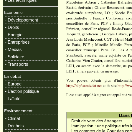
- Les techniques
Madeleine Aubron ; Catherine Balleste
Bastid, écrivain ; Olivier Besancenot, can
ex-députée européenne, LO ; Nicole Borv
Economie
présidentielle ; Francis Combrouze, con
- Développement
conseillère de Paris, PCF ; Jimmy Glad
- Droits
Frémion, conseiller régional Île-de-Franc
Jacquard, généticien ; Georges Labica, ph
- Energie
Jean-Louis Machecourt, CGT ; Henri Malbe
- Entreprises
de Paris, PCF ; Mireille Mendès France
- Medias
conseiller municipal Paris 13e, Les Alt
Stambouli, avocate, maire-adjointe de Par
- Solidaire
Catherine Vieu Charier, conseillère munici
- Transports
LDH, en accord avec la démarche, ne pour
LDH ; il fera parvenir un message.
En débat
Vous pouvez obtenir plus d’informati
- Europe
http://nlpf.samizdat.net
et du site
http://ww
- L’action politique
Il est aussi appelé à signer cet appel et à ve
- Laïcité
Environnement
Dans 
- Climat
+ Droit de vote des étrangers
- Déchets
+ Immigration : une politique très i
+ Les comptes de la Cour des co