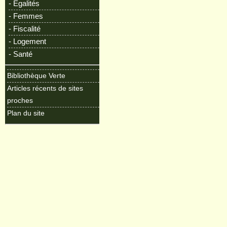
- Egalités
- Femmes
- Fiscalité
- Logement
- Santé
Bibliothèque Verte
Articles récents de sites
proches
Plan du site