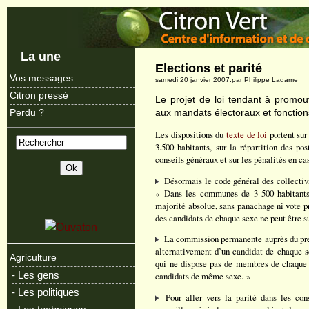
La une
Elections et parité
Vos messages
samedi 20 janvier 2007.par Philippe Ladame
Citron pressé
Le projet de loi tendant à promo
aux mandats électoraux et fonctions
Perdu ?
Les dispositions du
texte de loi
portent sur
3.500 habitants, sur la répartition des po
conseils généraux et sur les pénalités en cas
Désormais le code général des collectivit
« Dans les communes de 3 500 habitants e
majorité absolue, sans panachage ni vote pr
des candidats de chaque sexe ne peut être s
La commission permanente auprès du prés
alternativement d’un candidat de chaque se
Agriculture
qui ne dispose pas de membres de chaque s
- Les gens
candidats de même sexe. »
- Les politiques
Pour aller vers la parité dans les cons