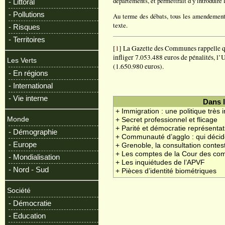
départements, et permettrait d’y introduire l
- Littoral
- Pollutions
Au terme des débats, tous les amendements
texte.
- Risques
- Territoires
[
1
] La Gazette des Communes rappelle que
infliger 7.053.488 euros de pénalités, l
Les Verts
(1.650.980 euros).
- En régions
- International
- Vie interne
Dans 
+ Immigration : une politique très i
Monde
+ Secret professionnel et flicage
+ Parité et démocratie représentat
- Démographie
+ Communauté d’agglo : qui décid
- Europe
+ Grenoble, la consultation contes
+ Les comptes de la Cour des co
- Mondialisation
+ Les inquiétudes de l’APVF
- Nord - Sud
+ Pièces d’identité biométriques
Société
- Démocratie
- Education