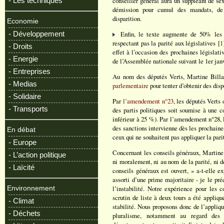
- Les techniques
conseiller général aura un suppléant de se
démission pour cumul des mandats, de 
disparition.
Economie
- Développement
Enfin, le texte augmente de 50% les sa
respectant pas la parité aux législatives [
1
- Droits
effet à l’occasion des prochaines législat
- Energie
de l’Assemblée nationale suivant le 1er jan
- Entreprises
Au nom des députés Verts, Martine Billar
- Medias
parlementaire
pour tenter d’obtenir des disp
- Solidaire
Par
l’amendement n°23
, les députés Verts
- Transports
des partis politiques soit soumise à une c
inférieur à 25 %). Par l’amendement n°28, 
des sanctions intervienne dès les prochaines
En débat
ceux qui ne souhaitent pas appliquer la pari
- Europe
Concernant les conseils généraux, Martine 
- L’action politique
ni moralement, ni au nom de la parité, ni 
- Laïcité
conseils généraux est ouvert, » a-t-elle ex
assorti d’une prime majoritaire - je le pr
l’instabilité. Notre expérience pour les 
Environnement
scrutin de liste à deux tours a été appliq
- Climat
stabilité. Nous proposons donc de l’appliq
- Déchets
pluralisme, notamment au regard des 