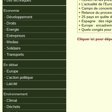
- Les techniques
+ L’actualité de l’Eur
+ Camps de concentra
Economie
+ Relance du processu
- Développement
+ 25 pays en quête d
+ Espagne : des région
- Droits
+ Europe : encadrem
- Energie
+ Quels congés pour 
- Entreprises
Cliquer ici pour dé
- Medias
- Solidaire
- Transports
En débat
- Europe
- L’action politique
- Laïcité
Environnement
- Climat
- Déchets