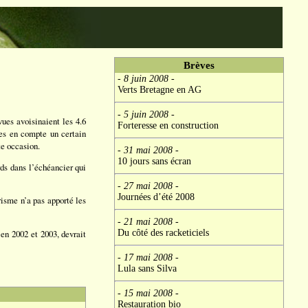
Brèves
- 8 juin 2008
-
Verts Bretagne en AG
- 5 juin 2008
-
ues avoisinaient les 4.6
Forteresse en construction
ses en compte un certain
te occasion.
- 31 mai 2008
-
10 jours sans écran
rds dans l’échéancier qui
- 27 mai 2008
-
Journées d’été 2008
urisme n’a pas apporté les
- 21 mai 2008
-
Du côté des racketiciels
 en 2002 et 2003, devrait
- 17 mai 2008
-
Lula sans Silva
- 15 mai 2008
-
Restauration bio