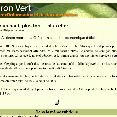
plus haut, plus fort ... plus cher
ar Philippe Ladame
’Athènes mettent la Grèce en situation économique difficile.
04
, BBC News explique que le coût des Jeux s’est envolé. Alors que les dépenses prév
nses réalisées devraient atteindre les 9 milliards d’euros. Et encore, ne sont pas pri
structures telles que le nouvel aéroport et le tram à grande vitesse mis en service à cet
s s’explique par le coût des mesures de sécurité qu’il a fallu déployer et par les reta
teux de dernière minute pour que tout soit prêt à temps.
 relativement faibles, du fait des tarifs et des craintes relatives à la sécurité, et le to
ême été inférieurs, de 10%, à ceux de 2003.
 la Grèce, qui avait déjà dépassé la barre européenne des 3% du produit intérieur brut
4, 5.3%.
Dans la même rubrique
ions du lobby industriel