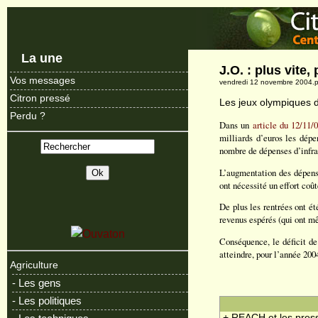
La une
J.O. : plus vite, 
Vos messages
vendredi 12 novembre 2004.p
Citron pressé
Les jeux olympiques d
Perdu ?
Dans un
article du 12/11/
milliards d’euros les dépe
nombre de dépenses d’infra-
L’augmentation des dépense
ont nécessité un effort coû
De plus les rentrées ont été
revenus espérés (qui ont m
Conséquence, le déficit de
atteindre, pour l’année 200
Agriculture
- Les gens
- Les politiques
+ REACH et les press