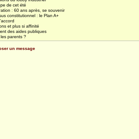
ope de cet été
tion : 60 ans après, se souvenir
s constitutionnel : le Plan A+
’accord
s et plus si affinité
ent des aides publiques
les parents ?
poser un message