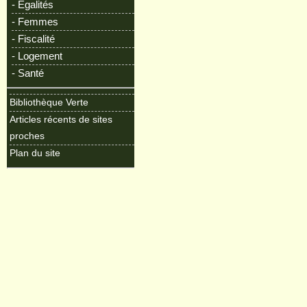
- Egalités
- Femmes
- Fiscalité
- Logement
- Santé
Bibliothèque Verte
Articles récents de sites
proches
Plan du site