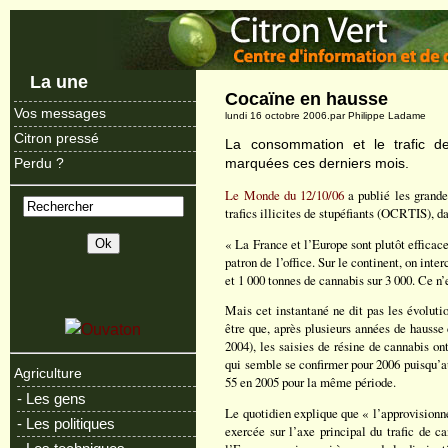
La une
Cocaïne en hausse
Vos messages
lundi 16 octobre 2006.par Philippe Ladame
Citron pressé
La consommation et le trafic de
marquées ces derniers mois.
Perdu ?
Le Monde du 12/10/06
a publié les grandes
trafics illicites de stupéfiants (OCRTIS), d
« La France et l’Europe sont plutôt efficaces
patron de l’office. Sur le continent, on inte
et 1 000 tonnes de cannabis sur 3 000. Ce n’e
Mais cet instantané ne dit pas les évoluti
être que, après plusieurs années de hausse
2004), les saisies de résine de cannabis o
qui semble se confirmer pour 2006 puisqu’au
Agriculture
55 en 2005 pour la même période.
- Les gens
Le quotidien explique que « l’approvisionne
- Les politiques
exercée sur l’axe principal du trafic de 