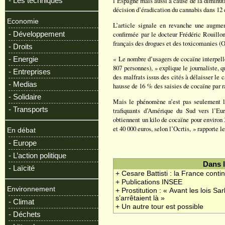
- Les techniques
l’Espagne mais aussi à cause de la diminuti
décision d’éradication du cannabis dans 1
Economie
L’article signale en revanche une augme
- Développement
confirmée par le docteur Frédéric Rouillon
français des drogues et des toxicomanies 
- Droits
« Le nombre d’usagers de cocaïne interpellé
- Energie
807 personnes), » explique le journaliste, 
- Entreprises
des malfrats issus des cités à délaisser le 
- Medias
hausse de 16 % des saisies de cocaïne par r
- Solidaire
Mais le phénomène n’est pas seulement l
- Transports
trafiquants d’Amérique du Sud vers l’Eur
obtiennent un kilo de cocaïne pour environ 
et 40 000 euros, selon l’Ocrtis, » rapporte l
En débat
- Europe
- L’action politique
Dans 
- Laïcité
+ Cesare Battisti : la France contin
+ Publications INSEE
Environnement
+ Prostitution : « Avant les lois Sa
s’arrêtaient là »
- Climat
+ Un autre tour est possible
- Déchets