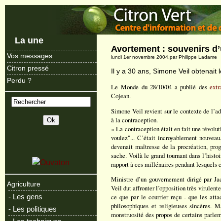
La une
Avortement : souvenirs d’
Vos messages
lundi 1er novembre 2004.par Philippe Ladame
Citron pressé
Il y a 30 ans, Simone Veil obtenait 
Perdu ?
Le Monde du 28/10/04 a publié des
extr
Cojean.
Simone Veil revient sur le contexte de l’ado
à la contraception.
« La contraception était en fait une révolut
voulez"... C’était incroyablement nouveau
devenait maîtresse de la procréation, p
sache. Voilà le grand tournant dans l’hist
rapport à ces millénaires pendant lesquels c
Ministre d’un gouvernement dirigé par J
Agriculture
Veil dut affronter l’opposition très virulent
- Les gens
ce que par le courrier reçu - que les atta
philosophiques et religieuses sincères. Ma
- Les politiques
monstruosité des propos de certains parlem