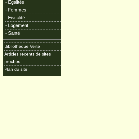
- Egalités
- Femmes
- Fiscalité
- Logement
- Santé
Bibliothèque Verte
Articles récents de sites
proches
Plan du site