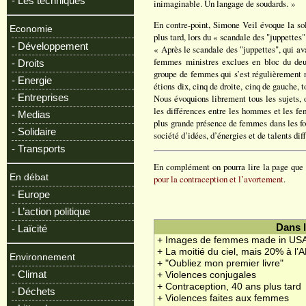
- Les techniques
inimaginable. Un langage de soudards. »
En contre-point, Simone Veil évoque la sol
Economie
plus tard, lors du « scandale des "juppettes"
- Développement
« Après le scandale des "juppettes", qui av
femmes ministres exclues en bloc du deux
- Droits
groupe de femmes qui s’est régulièrement r
- Energie
étions dix, cinq de droite, cinq de gauche,
- Entreprises
Nous évoquions librement tous les sujets, o
les différences entre les hommes et les fe
- Medias
plus grande présence de femmes dans les fon
- Solidaire
société d’idées, d’énergies et de talents dif
- Transports
En complément on pourra lire la page que 
En débat
pour la contraception et l’avortement
.
- Europe
- L’action politique
Dans 
- Laïcité
+ Images de femmes made in US
+ La moitié du ciel, mais 20% à l’
Environnement
+ "Oubliez mon premier livre"
- Climat
+ Violences conjugales
+ Contraception, 40 ans plus tard
- Déchets
+ Violences faites aux femmes