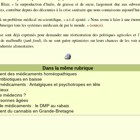
 Blair, « la surproduction d’huile, de graisse et de sucre, largement due aux subven
les, contribue depuis des décennies à la crise sanitaire que nous connaissons aujourd’hui
 à un problème médical ou scientifique, » a-t-il ajouté. « Nous avons à faire à une én
submerger tous les systèmes médicaux de par le monde. » (
source
).
 se sont déjà exprimés pour demander une réorientation des politiques agricoles et l
s de malbouffe (
junk food
), ils ne sont guère optimistes sur leurs chances de les voir a
industrie alimentaires.
Dans la même rubrique
ment des médicaments homéopathiques
tibiotiques en baisse
édicaments : Antalgiques et psychotropes en tête
cieux
de médecins ?
ersonnes âgées
e médicaments : le DMP au rabais
ment du cannabis en Grande-Bretagne