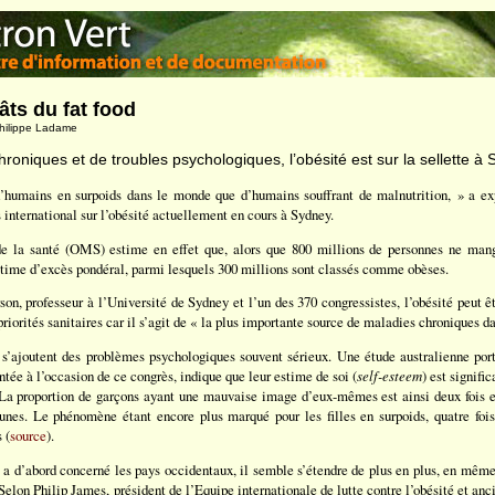
âts du fat food
Philippe Ladame
oniques et de troubles psychologiques, l’obésité est sur la sellette à 
d’humains en surpoids dans le monde que d’humains souffrant de malnutrition, » a e
international sur l’obésité actuellement en cours à Sydney.
e la santé (OMS) estime en effet que, alors que 800 millions de personnes ne mang
ictime d’excès pondéral, parmi lesquels 300 millions sont classés comme obèses.
rson, professeur à l’Université de Sydney et l’un des 370 congressistes, l’obésité peut
 priorités sanitaires car il s’agit de « la plus importante source de maladies chroniques d
s’ajoutent des problèmes psychologiques souvent sérieux. Une étude australienne port
entée à l’occasion de ce congrès, indique que leur estime de soi (
self-esteem
) est signifi
 La proportion de garçons ayant une mauvaise image d’eux-mêmes est ainsi deux fois 
unes. Le phénomène étant encore plus marqué pour les filles en surpoids, quatre fois
 (
source
).
é a d’abord concerné les pays occidentaux, il semble s’étendre de plus en plus, en mêm
lon Philip James, président de l’Equipe internationale de lutte contre l’obésité et anc