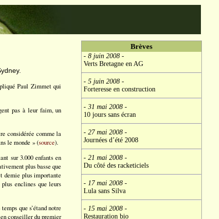
Brèves
- 8 juin 2008
-
Verts Bretagne en AG
Sydney.
- 5 juin 2008
-
xpliqué Paul Zimmet qui
Forteresse en construction
- 31 mai 2008
-
ent pas à leur faim, un
10 jours sans écran
- 27 mai 2008
-
 être considérée comme la
Journées d’été 2008
ans le monde » (
source
).
ant sur 3.000 enfants en
- 21 mai 2008
-
Du côté des racketiciels
cativement plus basse que
et demie plus importante
- 17 mai 2008
-
 plus enclines que leurs
Lula sans Silva
e temps que s’étand notre
- 15 mai 2008
-
ien conseiller du premier
Restauration bio