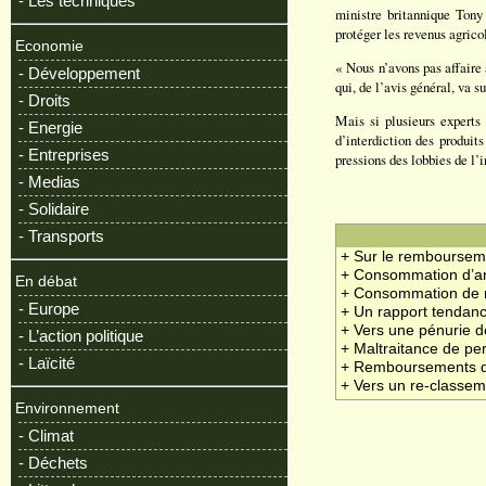
- Les techniques
ministre britannique Tony
protéger les revenus agrico
Economie
« Nous n’avons pas affaire
- Développement
qui, de l’avis général, va 
- Droits
Mais si plusieurs experts
- Energie
d’interdiction des produit
- Entreprises
pressions des lobbies de l’
- Medias
- Solidaire
- Transports
+ Sur le rembourse
+ Consommation d’an
En débat
+ Consommation de m
- Europe
+ Un rapport tendan
+ Vers une pénurie 
- L’action politique
+ Maltraitance de p
- Laïcité
+ Remboursements d
+ Vers un re-classe
Environnement
- Climat
- Déchets