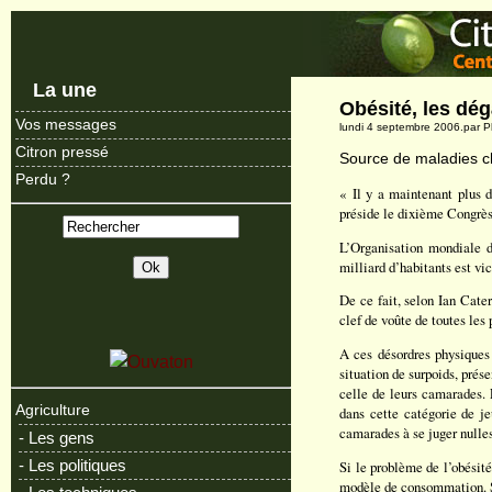
La une
Obésité, les dég
Vos messages
lundi 4 septembre 2006.par 
Citron pressé
Source de maladies chr
Perdu ?
« Il y a maintenant plus 
préside le dixième Congrès 
L’Organisation mondiale d
milliard d’habitants est v
De ce fait, selon Ian Cate
clef de voûte de toutes les
A ces désordres physiques 
situation de surpoids, prés
celle de leurs camarades.
Agriculture
dans cette catégorie de je
camarades à se juger nulles
- Les gens
- Les politiques
Si le problème de l’obésit
modèle de consommation. Se