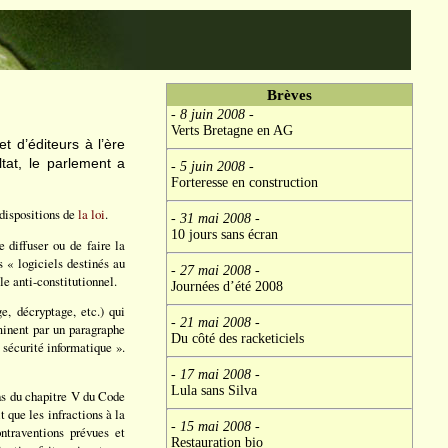
Brèves
- 8 juin 2008
-
Verts Bretagne en AG
t d’éditeurs à l’ère
tat, le parlement a
- 5 juin 2008
-
Forteresse en construction
 dispositions de
la loi
.
- 31 mai 2008
-
10 jours sans écran
 diffuser ou de faire la
 « logiciels destinés au
- 27 mai 2008
-
le anti-constitutionnel.
Journées d’été 2008
e, décryptage, etc.) qui
- 21 mai 2008
-
rminent par un paragraphe
Du côté des racketiciels
 sécurité informatique ».
- 17 mai 2008
-
Lula sans Silva
ons du chapitre V du Code
it que les infractions à la
- 15 mai 2008
-
ontraventions prévues et
Restauration bio