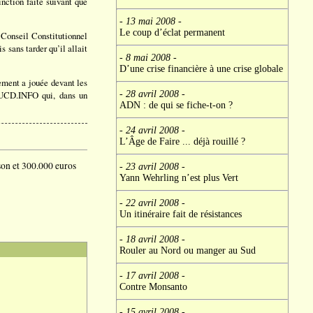
inction faite suivant que
- 13 mai 2008
-
Le coup d’éclat permanent
e Conseil Constitutionnel
 sans tarder qu’il allait
- 8 mai 2008
-
D’une crise financière à une crise globale
ement a jouée devant les
- 28 avril 2008
-
 EUCD.INFO qui, dans un
ADN : de qui se fiche-t-on ?
- 24 avril 2008
-
L’Âge de Faire ... déjà rouillé ?
son et 300.000 euros
- 23 avril 2008
-
Yann Wehrling n’est plus Vert
- 22 avril 2008
-
Un itinéraire fait de résistances
- 18 avril 2008
-
Rouler au Nord ou manger au Sud
- 17 avril 2008
-
Contre Monsanto
- 15 avril 2008
-