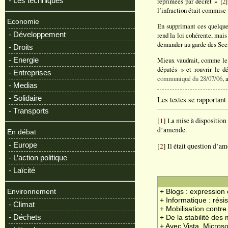
- Les techniques
réprimées par décret » [
2
]
l’infraction était commise 
Economie
En supprimant ces quelques
- Développement
rend la loi cohérente, mais
demander au garde des Sceau
- Droits
- Energie
Mieux vaudrait, comme le 
députés » et rouvrir le d
- Entreprises
communiqué du 28/07/06
, 
- Medias
- Solidaire
Les textes se rapportant 
- Transports
[
1
] La mise à disposition
d’amende.
En débat
- Europe
[
2
] Il était question d’a
- L’action politique
- Laïcité
+ Blogs : expression 
Environnement
+ Informatique : rési
- Climat
+ Mobilisation contre
- Déchets
+ De la stabilité des
+ Avec Vista, Microso