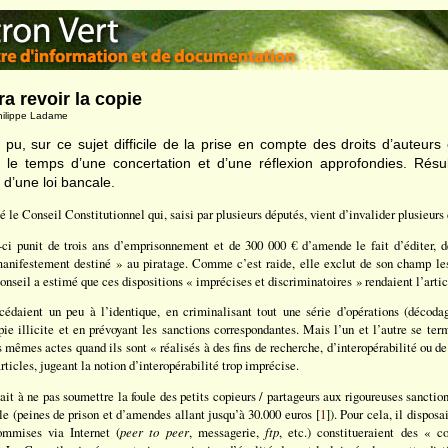
ra revoir la copie
Philippe Ladame
u, sur ce sujet difficile de la prise en compte des droits d’auteurs e
e le temps d’une concertation et d’une réflexion approfondies. Résul
d’une loi bancale.
té le Conseil Constitutionnel qui, saisi par plusieurs députés, vient d’invalider plusieurs
-ci punit de trois ans d’emprisonnement et de 300 000 € d’amende le fait d’éditer, de
manifestement destiné » au piratage. Comme c’est raide, elle exclut de son champ les
Conseil a estimé que ces dispositions « imprécises et discriminatoires » rendaient l’artic
cédaient un peu à l’identique, en criminalisant tout une série d’opérations (décodag
pie illicite et en prévoyant les sanctions correspondantes. Mais l’un et l’autre se te
mêmes actes quand ils sont « réalisés à des fins de recherche, d’interopérabilité ou de
rticles, jugeant la notion d’interopérabilité trop imprécise.
isait à ne pas soumettre la foule des petits copieurs / partageurs aux rigoureuses sancti
lle (peines de prison et d’amendes allant jusqu’à 30.000 euros [
1
]). Pour cela, il disposa
commises via Internet (
peer to peer
, messagerie,
ftp
, etc.) constitueraient des « c