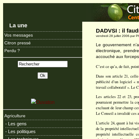
La une
DADVSI : il faud
Vos messages
vendredi 28 juillet 2006.par 
Citron pressé
Le gouvernement n’a p
électronique, prendr
Perdu ?
accouché aux forceps 
C’est ce qu’a, de fait, poin
Dans son article 21, celle
publicité d’un logiciel « 
travail collaboratif ». Le 
Les articles 22 et 23, pro
pourraient permettre la co
excluant de leur champ ces 
Le Conseil a invalidé ces a
Agriculture
L’article 24, quant à lui v
- Les gens
de la propriété intellectue
- Les politiques
propriété intellectuelle 