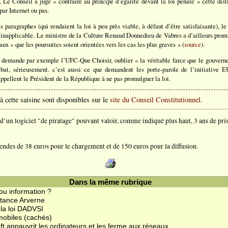
. Le Conseil a jugé « contraire au principe d’égalité devant la loi pénale » cette dist
par Internet ou pas.
 paragraphes (qui rendaient la loi à peu près viable, à défaut d’être satisfaisante), l
 inapplicable. Le ministre de la Culture Renaud Donnedieu de Vabres a d’ailleurs promis
x « que les poursuites soient orientées vers les cas les plus graves » (
source
).
demande par exemple l’UFC-Que Choisir, oublier « la véritable farce que le gouvern
ébat, sérieusement. c’est aussi ce que demandent les porte-parole de l’initiative
appellent le Président de la République à ne pas promulguer la loi.
à cette saisine sont disponibles sur le
site du Conseil Constitutionnel
.
 d’un logiciel "de piratage" pouvant valoir, comme indiqué plus haut, 3 ans de pri
mendes de 38 euros pour le chargement et de 150 euros pour la diffusion.
Dans la même rubrique
ou information ?
stance Arverne
 la loi DADVSI
 mobiles (cachés)
ft appauvrit les ordinateurs et les ferme aux réseaux