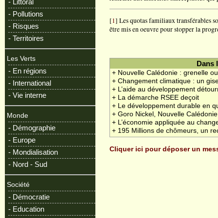
- Littoral
- Pollutions
[
1
] Les quotas familiaux transférables 
- Risques
être mis en oeuvre pour stopper la progr
- Territoires
Les Verts
Dans 
- En régions
+ Nouvelle Calédonie : grenelle ou
+ Changement climatique : un gis
- International
+ L’aide au développement détourn
- Vie interne
+ La démarche RSEE deçoit
+ Le développement durable en q
+ Goro Nickel, Nouvelle Calédonie 
Monde
+ L’économie appliquée au chang
- Démographie
+ 195 Millions de chômeurs, un re
- Europe
Cliquer ici pour déposer un me
- Mondialisation
- Nord - Sud
Société
- Démocratie
- Education