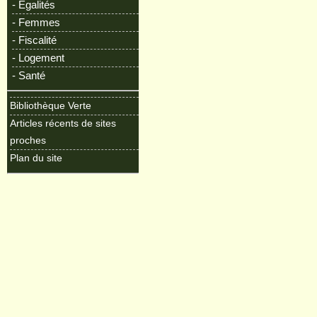
- Egalités
- Femmes
- Fiscalité
- Logement
- Santé
Bibliothèque Verte
Articles récents de sites
proches
Plan du site