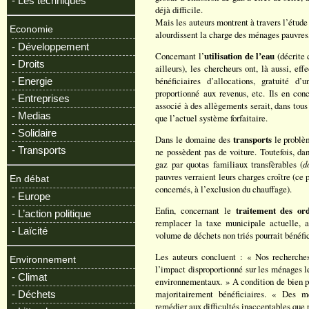
- Les techniques
déjà difficile.
Mais les auteurs montrent à travers l’étude 
Economie
alourdissent la charge des ménages pauvres, 
- Développement
Concernant l’
utilisation de l’eau
(décrite 
- Droits
ailleurs), les chercheurs ont, là aussi, eff
bénéficiaires d’allocations, gratuité d’
- Energie
proportionné aux revenus, etc. Ils en c
- Entreprises
associé à des allègements serait, dans tou
- Medias
que l’actuel système forfaitaire.
- Solidaire
Dans le domaine des
transports
le problè
- Transports
ne possèdent pas de voiture. Toutefois, da
gaz par quotas familiaux transfèrables (
d
pauvres verraient leurs charges croître (ce 
En débat
concernés, à l’exclusion du chauffage).
- Europe
Enfin, concernant le
traitement des or
- L’action politique
remplacer la taxe municipale actuelle, a
- Laïcité
volume de déchets non triés pourrait bénéfi
Les auteurs concluent : « Nos recherches
Environnement
l’impact disproportionné sur les ménages le
- Climat
environnementaux. » A condition de bien pe
majoritairement bénéficiaires. « Des m
- Déchets
remédier aux difficultés inacceptables que p