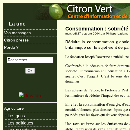
La une
Consommation : sobriété e
Vos messages
mercredi 27 octobre 2004.par Philippe Ladame
Citron pressé
Réduire la consommation globale
britannique sur le sujet vient de par
Perdu ?
La fondation Joseph Rowntree a publié une
Confrontés à la nécessité de faire diminue
sobriété. L’information et l’éducation à l
guerre, c’est l’argent. C’est le sens des
domaines.
Les auteurs de l’étude, le Professeur Paul
les manières de réduire l’impact des éco-tax
En effet la consommation d’énergie, d’eau
Agriculture
considérablement plus dans ces foyers que d
pour désigner les foyers qui doivent dépense
- Les gens
- Les politiques
Une taxe uniforme sur les
émissions de 
global d’émission de gaz à effet de serre, 