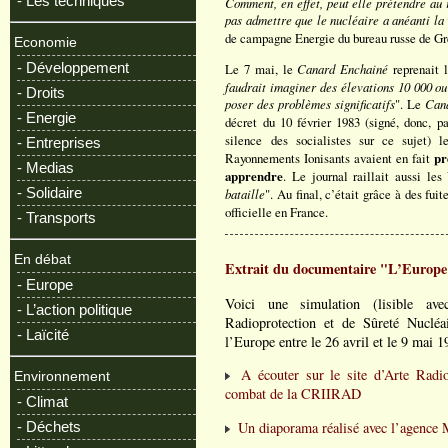
- Les techniques
Comment, en effet, peut elle prétendre au
pas admettre que le nucléaire a anéanti la 
de campagne Energie du bureau russe de G
Economie
- Développement
Le 7 mai, le
Canard Enchainé
reprenait l
faudrait imaginer des élevations 10 000 o
- Droits
poser des problèmes significatifs
". Le
Can
- Energie
décret du 10 février 1983 (signé, donc, pa
silence des socialistes sur ce sujet) 
- Entreprises
Rayonnements Ionisants avaient en fait
pr
- Medias
apprendre
. Le journal raillait aussi les
- Solidaire
bataille
". Au final, c’était grâce à des fui
officielle en France.
- Transports
En débat
Extrait du documentaire "L’Europe
- Europe
Voici une simulation (lisible ave
- L’action politique
Radioprotection et de Sûreté Nuclé
- Laïcité
l’Europe entre le 26 avril et le 9 mai 1
A écouter sur le site d’Arte Radi
Environnement
combat de la CRIIRAD
- Climat
Un diaporama réalisé avec l’agenc
- Déchets