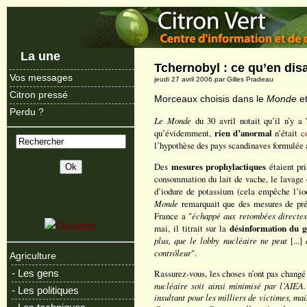
La une
Tchernobyl : ce qu’en disa
Vos messages
jeudi 27 avril 2006.par Gilles Pradeau
Citron pressé
Morceaux choisis dans le
Monde
et
Perdu ?
Le Monde
du 30 avril notait qu’il n’y a 
qu’évidemment,
rien d’anormal
n’était
c
l’hypothèse des pays scandinaves formulée
Des
mesures prophylactiques
étaient pri
consommation du lait de vache, le lavage 
d’iodure de potassium (cela empêche l’iod
Monde
remarquait que des mesures de préc
France a "
échappé aux retombées directes
mai, il titrait sur la
désinformation du 
plus, que le lobby nucléaire ne peut
[...]
contrôleur
".
Agriculture
- Les gens
Rassurez-vous, les choses n’ont pas changé
nucléaire soit ainsi minimisé par l’AIEA.
- Les politiques
insultant pour les milliers de victimes, m