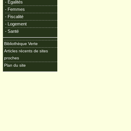
- Egalités
- Femmes
- Fiscalité
- Logement
- Santé
Bibliothèque Verte
Articles récents de sites
proches
Plan du site