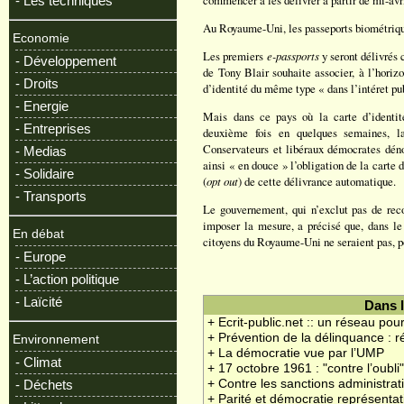
commencer à les délivrer à partir de mi-avr
- Les techniques
Au Royaume-Uni, les passeports biométriques
Economie
Les premiers
e-passports
y seront délivrés 
- Développement
de Tony Blair souhaite associer, à l’horiz
- Droits
d’identité du même type « dans l’intéret pub
- Energie
Mais dans ce pays où la carte d’identité
- Entreprises
deuxième fois en quelques semaines, l
Conservateurs et libéraux démocrates déno
- Medias
ainsi « en douce » l’obligation de la carte d
- Solidaire
(
opt out
) de cette délivrance automatique.
- Transports
Le gouvernement, qui n’exclut pas de rec
imposer la mesure, a précisé que, dans le 
En débat
citoyens du Royaume-Uni ne seraient pas, pou
- Europe
- L’action politique
- Laïcité
Dans 
+ Ecrit-public.net :: un réseau pour 
+ Prévention de la délinquance : r
Environnement
+ La démocratie vue par l’UMP
- Climat
+ 17 octobre 1961 : "contre l’oubli
- Déchets
+ Contre les sanctions administr
+ Parité et démocratie représentat