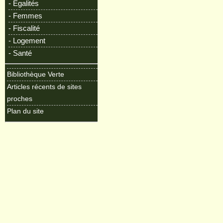
- Egalités
- Femmes
- Fiscalité
- Logement
- Santé
Bibliothèque Verte
Articles récents de sites
proches
Plan du site