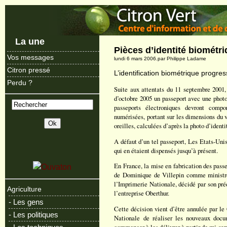
La une
Pièces d’identité biométr
Vos messages
lundi 6 mars 2006.par Philippe Ladame
Citron pressé
L’identification biométrique progress
Perdu ?
Suite aux attentats du 11 septembre 2001,
d’octobre 2005 un passeport avec une photo
passeports électroniques devront compo
numérisées, portant sur les dimensions du v
oreilles, calculées d’après la photo d’identi
A défaut d’un tel passeport, Les Etats-Unis
qui en étaient dispensés jusqu’à présent.
En France, la mise en fabrication des passe
de Dominique de Villepin comme ministre 
l’Imprimerie Nationale, décidé par son préd
Agriculture
l’entreprise Oberthur.
- Les gens
Cette décision vient d’être annulée par le
- Les politiques
Nationale de réaliser les nouveaux docu