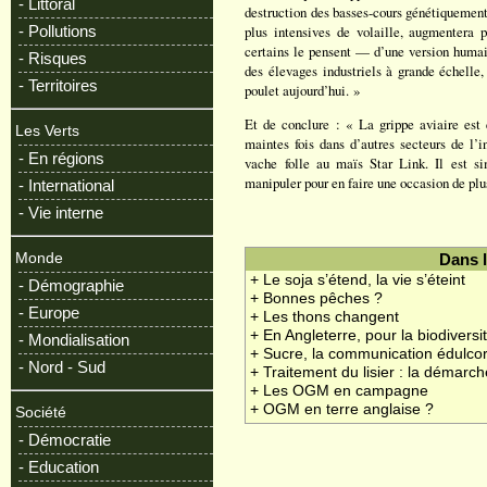
- Littoral
destruction des basses-cours génétiquement
- Pollutions
plus intensives de volaille, augmentera
certains le pensent — d’une version humai
- Risques
des élevages industriels à grande échelle
- Territoires
poulet aujourd’hui. »
Et de conclure : « La grippe aviaire est 
Les Verts
maintes fois dans d’autres secteurs de l’i
- En régions
vache folle au maïs Star Link. Il est s
manipuler pour en faire une occasion de plus 
- International
- Vie interne
Monde
Dans 
+ Le soja s’étend, la vie s’éteint
- Démographie
+ Bonnes pêches ?
- Europe
+ Les thons changent
+ En Angleterre, pour la biodiversi
- Mondialisation
+ Sucre, la communication édulco
- Nord - Sud
+ Traitement du lisier : la démarc
+ Les OGM en campagne
+ OGM en terre anglaise ?
Société
- Démocratie
- Education