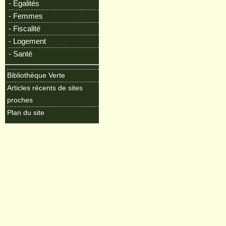
- Egalités
- Femmes
- Fiscalité
- Logement
- Santé
Bibliothèque Verte
Articles récents de sites
proches
Plan du site