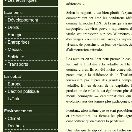
- Les techniques
aériennes. »
Selon le rapport, c’est bien plutôt l’expa
Economie
commerciaux ont créé les conditions idéal
- Développement
comme la souche H5N1 de la grippe aviaire.
- Droits
surpeuplés, les virus peuvent rapidement d
virale est transporté sur des kilomètres
- Energie
d’échanges commerciaux intégrés répand
- Entreprises
vivants, de poussins d’un jour, de viande, d
- Medias
d’alimentation animale.
- Solidaire
Les auteurs en veulent pour preuve le cas
fermant la frontière à la volaille de Thaï
- Transports
commerciales. Ils ont été moins concernés 
parce que, à la différence de la Thaïla
En débat
fournissent pas auprès des grandes compa
- Europe
volaille. Et, en dehors de la capitale,
production de volaille est également plus 
- L’action politique
moins homogène — caractéristiques qui 
- Laïcité
évolution vers des formes plus pathogènes. 
Pourtant, alors même que se sont probableme
Environnement
et transmettent les formes les plus agre
- Climat
confinement qu’on évitera la pandémie.
- Déchets
Une idée que le rapport tente de battre en