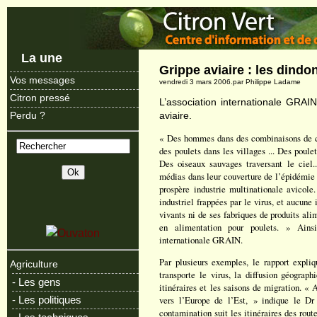
La une
Grippe aviaire : les dindo
Vos messages
vendredi 3 mars 2006.par Philippe Ladame
Citron pressé
L’association internationale GRAI
aviaire.
Perdu ?
« Des hommes dans des combinaisons de ca
des poulets dans les villages ... Des poule
Des oiseaux sauvages traversant le ciel.
médias dans leur couverture de l’épidémie d
prospère industrie multinationale avicole
industriel frappées par le virus, et aucun
vivants ni de ses fabriques de produits ali
en alimentation pour poulets. » Ai
internationale GRAIN.
Par plusieurs exemples, le rapport expliq
Agriculture
transporte le virus, la diffusion géograp
- Les gens
itinéraires et les saisons de migration. «
vers l’Europe de l’Est, » indique le D
- Les politiques
contamination suit les itinéraires des rout