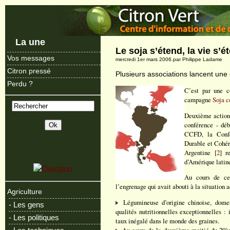
La une
Le soja s’étend, la vie s’ét
Vos messages
mercredi 1er mars 2006.par Philippe Ladame
Citron pressé
Plusieurs associations lancent une 
Perdu ?
C’est par une 
campagne
Soja c
Deuxième action 
conférence - déb
CCFD, la Confé
Durable et Cohér
Argentine [
2
] r
d’Amérique latin
Au cours de cet
l’engrenage qui avait abouti à la situation a
Agriculture
Légumineuse d’origine chinoise, domes
- Les gens
qualités nutritionnelles exceptionnelles :
- Les politiques
taux inégalé dans le monde des graines.