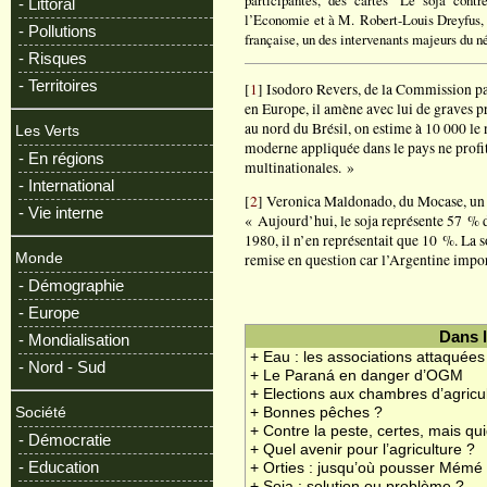
participantes, des cartes "Le soja cont
- Littoral
l’Economie et à M. Robert-Louis Dreyfus, p
- Pollutions
française, un des intervenants majeurs du n
- Risques
- Territoires
[
1
] Isodoro Revers, de la Commission pas
en Europe, il amène avec lui de graves 
au nord du Brésil, on estime à 10 000 le 
Les Verts
moderne appliquée dans le pays ne profit
- En régions
multinationales. »
- International
[
2
] Veronica Maldonado, du Mocase, un 
- Vie interne
« Aujourd’hui, le soja représente 57 % d
1980, il n’en représentait que 10 %. La 
Monde
remise en question car l’Argentine impo
- Démographie
- Europe
Dans 
- Mondialisation
+ Eau : les associations attaquées
- Nord - Sud
+ Le Paraná en danger d’OGM
+ Elections aux chambres d’agricu
Société
+ Bonnes pêches ?
+ Contre la peste, certes, mais qu
- Démocratie
+ Quel avenir pour l’agriculture ?
- Education
+ Orties : jusqu’où pousser Mémé
+ Soja : solution ou problème ?