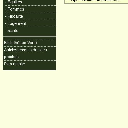
- Egalités
- Femmes
- Fiscalité
- Logement
- Santé
Bibliothèque Verte
Articles récents de sites
proches
Plan du site