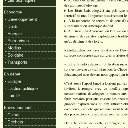
Au cours de la deuxième moitié du 20ème 
- Les techniques
des animaux d’élevage.
Les États-Unis adoptent une politique « 
Economie
intensif, se met à importer massivement le
- Développement
A la recherche de terres et de coût d’ex
s’implantent en Amérique du Sud.
- Droits
Au Brésil, en Argentine, en Bolivie ou a
- Energie
détriment des petites exploitations tradit
- Entreprises
qu’au détriment des forêts.
- Medias
Résultat, dans ces pays les droits de l’ho
- Solidaire
surfaces consacrées aux cultures vivrières 
- Transports
« Entre la déforestation, l’utilisation mas
soja est devenu un vrai fléau pour le Chaco
fléau auquel nous devons nous opposer par 
En débat
- Europe
C’est aussi l’appel lancé à Lorient par les
invitent à rompre avec ce modèle agro
- L’action politique
consommation, développer le recours aux al
- Laïcité
faire pression pour que cessent les encour
grandes exploitations et aux infrastruct
Environnement
commerce agricole qui reconnaissent le dro
des productions vitales, telles sont les pis
- Climat
- Déchets
Dans le cadre de cette campagne, il es