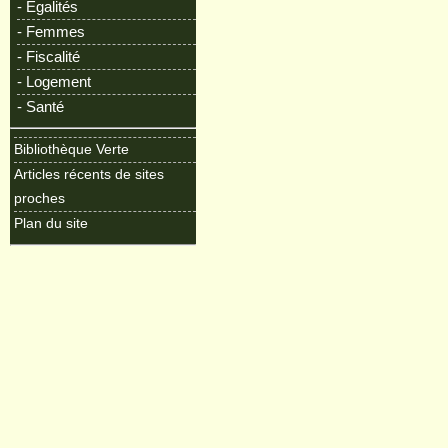
- Egalités
- Femmes
- Fiscalité
- Logement
- Santé
Bibliothèque Verte
Articles récents de sites
proches
Plan du site