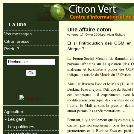
La une
Une affaire coton
Vos messages
vendredi 17 février 2006.par Alain Richard
Citron pressé
Et si l’introduction des OGM en
Afrique ?
Perdu ?
Le Forum Social Mondial de Bamako, en j
paysans africains sur la question [des 
malienne et burkinabé à propos des OGM 
indique
un article du Monde du 13 février
.
Ainsi, le Burkina Faso et le Mali [
1
]. se d
Burkina Faso a rejoint l’Afrique du Sud et l
ces techniques : il expérimente avec l
modification génétique des variétés de c
l’autre, le Mali a, sous la pression des o
aurait permis les expérimentations. »
Agriculture
- Les gens
Pourtant, il y a seulement quelques mois, 
cachait pas son engouement pour les expér
- Les politiques
prometteurs et le Burkina Faso est parti p