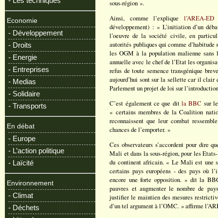
- Les techniques
sous-région ».
Ainsi, comme l’explique
l’AREA-ED
(
Economie
développement) : « L’initiation d’un déb
- Développement
l’oeuvre de la société civile, en particu
autorités publiques qui comme d’habitude s
- Droits
les OGM à la population malienne sans l’
- Energie
annuelle avec le chef de l’Etat les organisa
- Entreprises
refus de toute semence transgénique breve
aujourd’hui sont sur la sellette car il clai
- Medias
Parlement un projet de loi sur l’introduct
- Solidaire
C’est également ce que dit
la BBC
sur le
- Transports
« certains membres de la Coalition natio
reconnaissent que leur combat ressemble
En débat
chances de l’emporter. »
- Europe
Ces observateurs s’accordent pour dire q
- L’action politique
Mali et dans la sous-région, pour les Etats
du continent africain. « Le Mali est une so
- Laïcité
certains pays européens - des pays où l’i
encore une forte opposition. » dit la BBC
Environnement
pauvres et augmenter le nombre de pays 
- Climat
justifier le maintien des mesures restricti
d’un tel argument à l’OMC. » affirme l’A
- Déchets