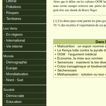
- Littoral
Alors que le débat sur les cultures OGM bat
nous serons mangés trouvera une partie de r
- Pollutions
peut-être aux abords du fleuve Niger.
- Risques
- Territoires
[
1
] Ces deux pays sont parmi les plus gr
70 % des recettes d’exportation de ces 
Les Verts
- En régions
- International
Dans 
- Vie interne
+ Malnutrition : un espoir nommé s
+ Le Kenya lutte contre la pyrale 
+ OGM : l’argument médical
Monde
+ Econome, la mise aux normes
- Démographie
+ Semences : maintenir la bio-dive
+ Colza transgénique et biodiversi
- Europe
+ Sécheresses
- Mondialisation
+ Méthanisation : solution ou tour
- Nord - Sud
Société
- Démocratie
- Education