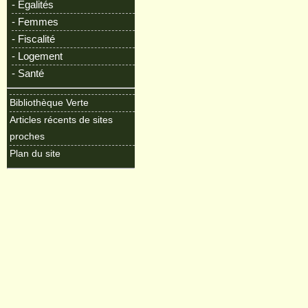
- Egalités
- Femmes
- Fiscalité
- Logement
- Santé
Bibliothèque Verte
Articles récents de sites
proches
Plan du site