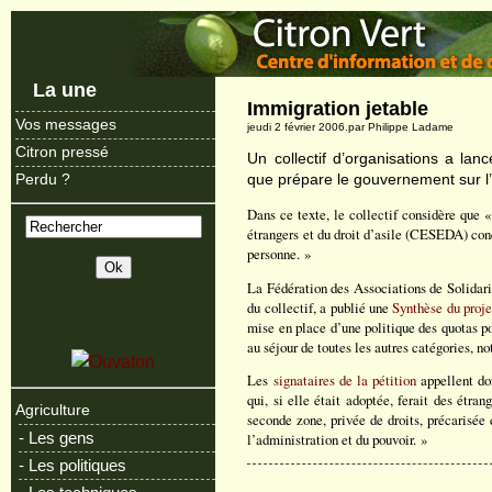
La une
Immigration jetable
Vos messages
jeudi 2 février 2006.par Philippe Ladame
Citron pressé
Un collectif d’organisations a la
que prépare le gouvernement sur l’
Perdu ?
Dans ce texte, le collectif considère que 
étrangers et du droit d’asile (CESEDA) con
personne. »
La Fédération des Associations de Solidari
du collectif, a publié une
Synthèse du pro
mise en place d’une politique des quotas po
au séjour de toutes les autres catégories, 
Les
signataires de la pétition
appellent do
qui, si elle était adoptée, ferait des étran
Agriculture
seconde zone, privée de droits, précarisée e
- Les gens
l’administration et du pouvoir. »
- Les politiques