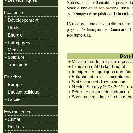
- Les techniques
Notons, sur une thématique proche, la 
Sénat d’une
étude comparative
sur le l
Economie
est étranger) et acquisition de la nationa
- Développement
L’étude examine dans quelle mesure le 
- Droits
pays : l’Allemagne, le Danemark, l’E
Royaume-Uni.
- Energie
- Entreprises
- Medias
Dans 
- Solidaire
+ Mission famille, mission impossi
- Transports
+ Expulsion d’Abdallah Boujraf
+ Immigration : quelques données
+ Enfants naturels ... majoritaires
En débat
+ Statistiques et discriminations
- Europe
+ Nicolas Sarkozy 2007-2012 : nou
- L’action politique
+ Réforme du droit de l’adoption
+ Sans papiers : incertitudes et mo
- Laïcité
Environnement
- Climat
- Déchets