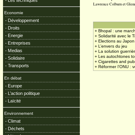
- Les techniques
Lawrence Colburn et Glenn 
Economie
- Développement
- Droits
+ Bhopal : une march
- Energie
+ Solidarité avec le T
+ Elections au Japon
- Entreprises
+ L’envers du jeu
- Medias
+ La solution guerriè
+ Les autochtones to
- Solidaire
+ Cigarettes and pub
- Transports
+ Réformer l’ONU : v
En débat
- Europe
- L’action politique
- Laïcité
Environnement
- Climat
- Déchets