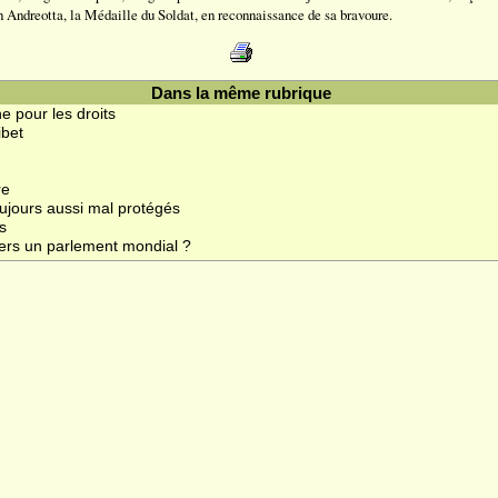
Andreotta, la Médaille du Soldat, en reconnaissance de sa bravoure.
Dans la même rubrique
e pour les droits
ibet
re
ujours aussi mal protégés
s
ers un parlement mondial ?