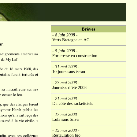
Brèves
- 8 juin 2008
-
Verts Bretagne en AG
r.
- 5 juin 2008
-
enseignements américains
Forteresse en construction
e de My Laï.
- 31 mai 2008
-
née du 16 mars 1968, des
10 jours sans écran
tains furent torturés et
- 27 mai 2008
-
Journées d’été 2008
 sa mitrailleuse sur ses
e cesser le feu.
- 21 mai 2008
-
Du côté des racketiciels
, que des charges furent
Seymour Hersh publia les
- 17 mai 2008
-
ions qu’il avait reçu des
Lula sans Silva
etourné à la vie civile. »
- 15 mai 2008
-
fin, avec ses collègues
Restauration bio