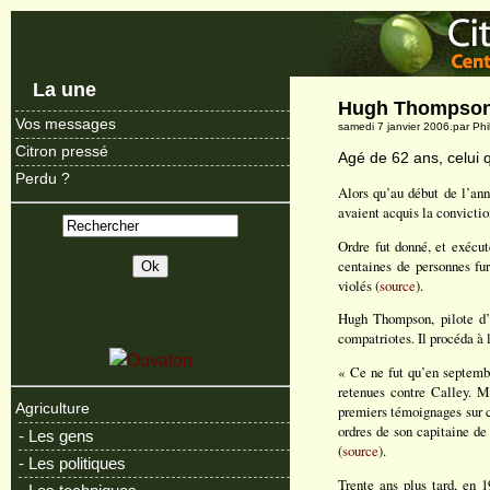
La une
Hugh Thompson
Vos messages
samedi 7 janvier 2006.par Ph
Citron pressé
Agé de 62 ans, celui q
Perdu ?
Alors qu’au début de l’an
avaient acquis la convictio
Ordre fut donné, et exécut
centaines de personnes fur
violés (
source
).
Hugh Thompson, pilote d’un
compatriotes. Il procéda à l
« Ce ne fut qu’en septemb
retenues contre Calley. M
Agriculture
premiers témoignages sur c
ordres de son capitaine de 
- Les gens
(
source
).
- Les politiques
Trente ans plus tard, en 