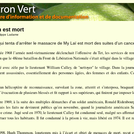
 est mort
ilippe Ladame
ui tenta d’arrêter le massacre de My Laï est mort des suites d’un cance
née 1968 l’armée nord-vietnamienne déclenchait l’offensive du Tet, les services de r
n que le 48ème bataillon du Front de Libération Nationale s’était réfugié dans le villag
é avec zèle par le lieutenant William Calley, de "nettoyer" le village. Dans la jour
ent assassinées, essentiellement des personnes âgées, des femmes et des enfants. Cer
 hélicoptère de reconnaissance, survolant la zone, atterrit et s’interposa, braquant
’évacuation de plusieurs blessés et fit rapport à ses supérieurs, qui finirent par imposer l
re 1969, à la suite des multiples démarches d’un soldat américain, Ronald Ridenbourg
ais les faits ne devinrent publics qu’en novembre, quand le journaliste américain 
e crime. Jugé seul en 1970, le lieutenant Calley fut condamné seul, malgré ses affirmat
tuer tous les habitants. Il fut condamné à la prison à vie, mais libéré en 1974. Il est r
1998, Hugh Thompson, longtemps mis à l’écart et objet de menaces de mort, reçut en