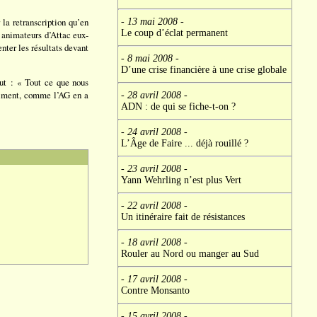
 la retranscription qu’en
- 13 mai 2008
-
Le coup d’éclat permanent
s animateurs d’Attac eux-
nter les résultats devant
- 8 mai 2008
-
D’une crise financière à une crise globale
lut : « Tout ce que nous
raiment, comme l’AG en a
- 28 avril 2008
-
ADN : de qui se fiche-t-on ?
- 24 avril 2008
-
L’Âge de Faire ... déjà rouillé ?
- 23 avril 2008
-
Yann Wehrling n’est plus Vert
- 22 avril 2008
-
Un itinéraire fait de résistances
- 18 avril 2008
-
Rouler au Nord ou manger au Sud
- 17 avril 2008
-
Contre Monsanto
- 15 avril 2008
-