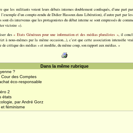
e que les militants voient leurs débats internes doublement confisqués, d’une part par
ant l’exemple d’un compte-rendu de Didier Hassoux dans Libération), d’autre part par le
 sont-ils intervenus que les protagonistes du débat interne se sont empressés de comme
er victoire »).
niser des
« Etats Généraux pour une information et des médias pluralistes »
, il conc
 (et à nous-mêmes par la même occasion...), c’est que cette association intensifie v
 de critique des médias » et modifie, du même coup, son rapport aux médias. »
Dans la même rubrique
oyenne ?
a Cour des Comptes
l’achat éco-responsable
méro 2
s états
cologie, par André Gorz
 et féminisme