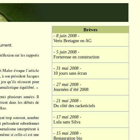
Brèves
- 8 juin 2008
-
Verts Bretagne en AG
urrent.
- 5 juin 2008
-
réflexion sur les rapports
Forteresse en construction
- 31 mai 2008
-
ri Maler évoque l’article
10 jours sans écran
, à son président Jacques
 jeu qu’ils récusent pour
- 27 mai 2008
-
urnalistique équilibré. »
Journées d’été 2008
uis plusieurs années. Il
- 21 mai 2008
-
itent dans les débats de
Du côté des racketiciels
dias.
- 17 mai 2008
-
ent trop souvent, nombre
Lula sans Silva
ui prétendent subordonner
urnalisme interprètent à
- 15 mai 2008
-
 même si celle-ci est une
Restauration bio