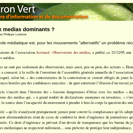
x medias dominants ?
ar Philippe Ladame
ole médiatique est, pour les mouvements "alternatifs" un problème réc
ateurs de l’association
Acrimed - Observatoire des médias
, a publié, ce 21/12/05, une 
es médias.
tes ne sont pas seulement des observateurs, mais aussi, peu ou prou, des acteurs », Hen
 consacré, à la veille de l’ouverture de l’assemblée générale annuelle de l’association
equel, selon lui, « des contestataires de la contestation se croient obligés de jouer le
ences hostiles par des confidences amicales : de quoi entretenir l’illusion d’un travail jo
cle s’inscrit dans l’histoire des « liaisons dangereuses d’Attac avec les médias » dep
tions des médias qui, « à grand renfort de déclarations anonymes ou inventées, » s’inv
oit la source dans l’incapacité du mouvement à prendre à bras-le-corps la question des mé
té » qu’ils n’analysent pratiquement jamais pour couvrir la complaisance qu’ils adopt
nt altermondialiste n’ont de cesse de conforter le droit d’ingérence de journalistes q
atie. Ce droit d’ingérence se prévaut d’un devoir de transparence que les barons du jo
ises médiatiques ne respectent nullement,... sous prétexte de protéger leur indépendance,