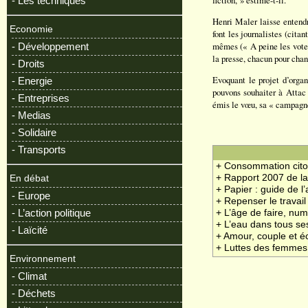
fiction, » estime-t-il.
- Les techniques
Henri Maler laisse entendr
Economie
font les journalistes (cit
mêmes (« A peine les votes
- Développement
la presse, chacun pour chant
- Droits
Evoquant le projet d’orga
- Energie
pouvons souhaiter à Attac
- Entreprises
émis le vœu, sa « campagne
- Medias
- Solidaire
- Transports
+ Consommation cit
+ Rapport 2007 de l
En débat
+ Papier : guide de 
- Europe
+ Repenser le travail
- L’action politique
+ L’âge de faire, nu
+ L’eau dans tous se
- Laïcité
+ Amour, couple et é
+ Luttes des femmes
Environnement
- Climat
- Déchets