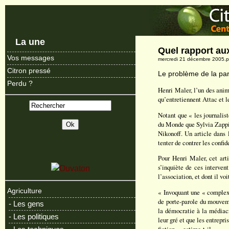
La une
Quel rapport au
Vos messages
mercredi 21 décembre 2005.p
Citron pressé
Le problème de la par
Perdu ?
Henri Maler, l’un des anim
qu’entretiennent Attac et l
Notant que « les journalis
du Monde que Sylvia Zappi a
Nikonoff. Un article dans l
tenter de contrer les confid
Pour Henri Maler, cet arti
s’inquiète de ces interven
l’association, et dont il v
Agriculture
« Invoquant une « complexi
de porte-parole du mouveme
- Les gens
la démocratie à la médiacr
- Les politiques
leur gré et que les entrepr