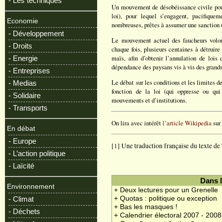
- Les techniques
Un mouvement de désobéissance civile pours
loi), pour lequel s’engagent, pacifiquem
Economie
nombreuses, prêtes à assumer une sanction (
- Développement
Le mouvement actuel des faucheurs volonta
- Droits
chaque fois, plusieurs centaines à détruire
maïs, afin d’obtenir l’annulation de lois 
- Energie
dépendance des paysans vis à vis des grand
- Entreprises
Le débat sur les conditions et les limites d
- Medias
fonction de la loi (qui oppresse ou qui 
- Solidaire
mouvements et d’institutions.
- Transports
On lira avec intérêt
l’article Wikipedia
sur 
En débat
- Europe
[
1
] Une traduction française du texte de
- L’action politique
- Laïcité
Dans 
Environnement
+ Deux lectures pour un Grenelle
+ Quotas : politique ou exception
- Climat
+ Bas les masques !
- Déchets
+ Calendrier électoral 2007 - 2008