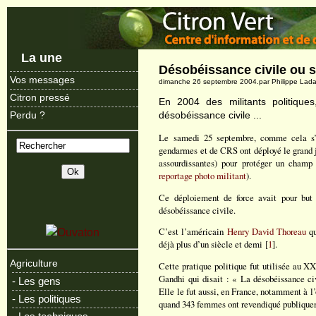
La une
Désobéissance civile ou si
Vos messages
dimanche 26 septembre 2004.par Philippe Lad
Citron pressé
En 2004 des militants politique
désobéissance civile ...
Perdu ?
Le samedi 25 septembre, comme cela s’ét
gendarmes et de CRS ont déployé le grand 
assourdissantes) pour protéger un champ
reportage photo militant
).
Ce déploiement de force avait pour but 
désobéissance civile.
C’est l’américain
Henry David Thoreau
qu
déjà plus d’un siècle et demi [
1
].
Agriculture
Cette pratique politique fut utilisée au 
Gandhi qui disait : « La désobéissance civ
- Les gens
Elle le fut aussi, en France, notamment à l
- Les politiques
quand 343 femmes ont revendiqué publiquemen