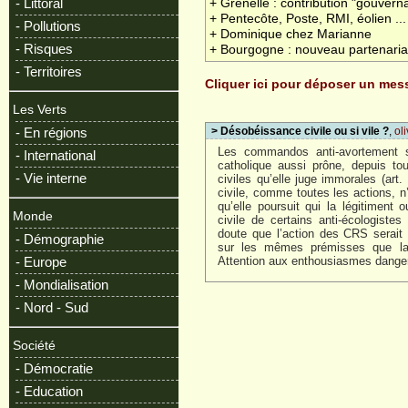
- Littoral
+ Grenelle : contribution "gouvern
+ Pentecôte, Poste, RMI, éolien ...
- Pollutions
+ Dominique chez Marianne
- Risques
+ Bourgogne : nouveau partenariat
- Territoires
Cliquer ici pour déposer un me
Les Verts
- En régions
> Désobéissance civile ou si vile ?
,
ol
Les commandos anti-avortement so
- International
catholique aussi prône, depuis to
- Vie interne
civiles qu’elle juge immorales (ar
civile, comme toutes les actions, 
qu’elle poursuit qui la légitiment
Monde
civile de certains anti-écologistes
doute que l’action des CRS serait
- Démographie
sur les mêmes prémisses que la 
- Europe
Attention aux enthousiasmes dangere
- Mondialisation
- Nord - Sud
Société
- Démocratie
- Education