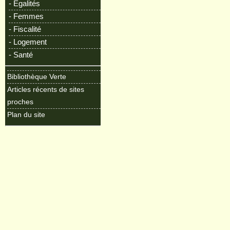
- Egalités
- Femmes
- Fiscalité
- Logement
- Santé
Bibliothèque Verte
Articles récents de sites
proches
Plan du site