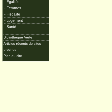
- Egalités
- Femmes
- Fiscalité
- Logement
- Santé
Bibliothèque Verte
Articles récents de sites
proches
Plan du site