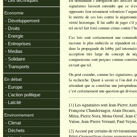
- Les techniques
En demandant l’abrogation des articles de 
signataires laissent entendre que ce n’e
opposants leur retournent volontiers l’ar
Economie
le mérite de ces lois contre le négationni
- Développement
vérité historique. Il lui suffit de juger s’
tel ou tel fait listé comme crime contre l’h
- Droits
- Energie
Ces lois sont certainement une commodit
racisme le plus imbécile se répandent en a
- Entreprises
dans la propagande du lobby juif internati
- Medias
acception très large du concept de nég
- Solidaire
comparaisons sont perçues comme constituti
en tant que tel.
- Transports
On peut craindre, comme les signataires, que
En débat
la recherche. Quant à savoir si l’on doit év
attendant que se constitue une jurisprudence
- Europe
c’est certainement une question qui divisera
- L’action politique
- Laïcité
[
1
] Les signataires sont Jean-Pierre Azé
Françoise Chandernagor, Alain Decaux, M
Environnement
Milza, Pierre Nora, Mona Ozouf, Jean-
Vaïsse, Jean-Pierre Vernant, Paul Veyne
- Climat
- Déchets
[
2
] Accusé par certains de révisionnisme
Pétré-Grenouilleau risque suspension pr