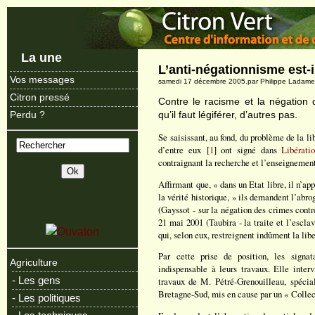
La une
L’anti-négationnisme est-il
Vos messages
samedi 17 décembre 2005.par Philippe Ladam
Citron pressé
Contre le racisme et la négation 
qu’il faut légiférer, d’autres pas.
Perdu ?
Se saisissant, au fond, du problème de la li
d’entre eux [
1
] ont signé dans
Libérati
contraignant la recherche et l’enseignement
Affirmant que, « dans un Etat libre, il n’app
la vérité historique, » ils demandent l’abrog
(Gayssot - sur la négation des crimes cont
21 mai 2001 (Taubira - la traite et l’esclav
qui­, selon eux, restreignent indûment la libe
Par cette prise de position, les signat
Agriculture
indispensable à leurs travaux. Elle inter
- Les gens
travaux de M. Pétré-Grenouilleau, spéciali
Bretagne-Sud, mis en cause par un « Collect
- Les politiques