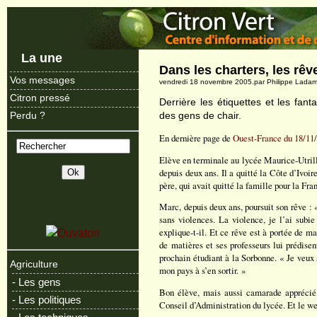
La une
Dans les charters, les rêv
Vos messages
vendredi 18 novembre 2005.par Philippe Lada
Citron pressé
Derrière les étiquettes et les fant
des gens de chair.
Perdu ?
En dernière page de
Ouest-France du 18/11
Elève en terminale au lycée Maurice-Utrill
depuis deux ans. Il a quitté la Côte d’Ivoire
père, qui avait quitté la famille pour la Fran
Marc, depuis deux ans, poursuit son rêve : «
sans violences. La violence, je l’ai subi
explique-t-il. Et ce rêve est à portée de m
de matières et ses professeurs lui prédisen
prochain étudiant à la Sorbonne. « Je veux 
Agriculture
mon pays à s’en sortir. »
- Les gens
Bon élève, mais aussi camarade apprécié,
- Les politiques
Conseil d’Administration du lycée. Et le wee