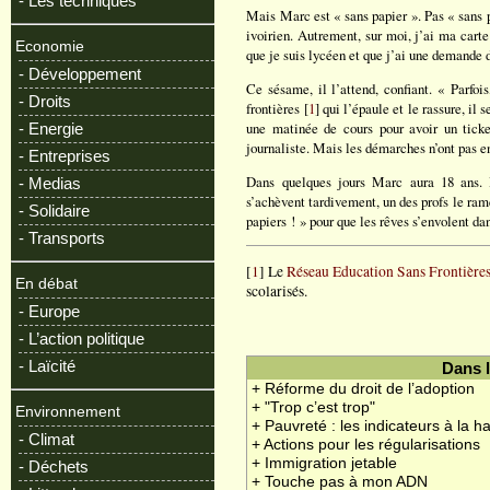
- Les techniques
Mais Marc est « sans papier ». Pas « sans pa
ivoirien. Autrement, sur moi, j’ai ma cart
Economie
que je suis lycéen et que j’ai une demande d
- Développement
Ce sésame, il l’attend, confiant. « Parfo
- Droits
frontières [
1
] qui l’épaule et le rassure, il
une matinée de cours pour avoir un ticke
- Energie
journaliste. Mais les démarches n’ont pas en
- Entreprises
Dans quelques jours Marc aura 18 ans. Il
- Medias
s’achèvent tardivement, un des profs le ram
- Solidaire
papiers ! » pour que les rêves s’envolent da
- Transports
[
1
] Le
Réseau Education Sans Frontière
En débat
scolarisés.
- Europe
- L’action politique
- Laïcité
Dans 
+ Réforme du droit de l’adoption
+ "Trop c’est trop"
Environnement
+ Pauvreté : les indicateurs à la 
- Climat
+ Actions pour les régularisations
+ Immigration jetable
- Déchets
+ Touche pas à mon ADN