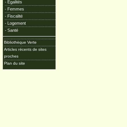
- Egalités
- Femmes
- Fiscalité
- Logement
- Santé
Bibliothèque Verte
Articles récents de sites
proches
Plan du site