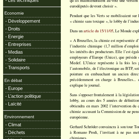
- Les techniques
qu’ils maintiendraient au vote une version
eurodéputés devront choisir ».
Economie
Pendant que les Verts se mobilisaient sur 
- Développement
« chimie sans toxique », le lobby de l’ind
- Droits
Dans un
article du 15/11/05
, Le Monde expli
- Energie
« A Bruxelles, la chimie est représentée d’
- Entreprises
l’industrie chimique (1,7 million d’emplois
les intérêts des producteurs. Elle l’est éga
- Medias
employeurs d’Europe (Unice), que préside d
- Solidaire
Medef. L’Unice représente à la fois les p
- Transports
l’automobile, de l’électronique au BTP, soit
pointure en embauchant un ancien direc
précédemment en charge à Bruxelles... d
En débat
explique le journal.
- Europe
Sans s’opposer frontalement à la législatio
- L’action politique
lobby, au cours des 5 années de définition
- Laïcité
obtiendra en mars 2002 l’intervention du 
chimie accusant la Commission de ne penser
européenne.
Environnement
- Climat
Gerhard Schröder convaincra à son tour To
à Romano Prodi, l’invitant à ne pas mett
- Déchets
chimiques.