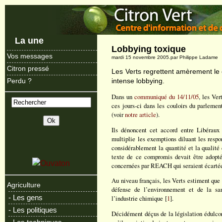
La une
Lobbying toxique
Vos messages
mardi 15 novembre 2005.par Philippe Ladame
Citron pressé
Les Verts regrettent amèrement le 
intense lobbying.
Perdu ?
Dans un
communiqué du 14/11/05
, les Ve
ces jours-ci dans les couloirs du parlem
(voir
notre article
).
Ils dénoncent cet accord entre Libéraux
multiplie les exemptions diluant les respo
considérablement la quantité et la qualité 
texte de ce compromis devait être adopté
concernées par REACH qui seraient écartées 
Au niveau français, les Verts estiment qu
Agriculture
défense de l’environnement et de la san
- Les gens
l’industrie chimique [
1
].
- Les politiques
Décidément déçus de la législation édulcor