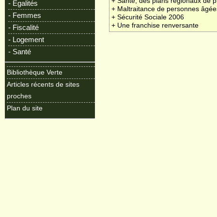
+ Santé, des plans régionaux de p
- Egalités
+ Maltraitance de personnes âgée
- Femmes
+ Sécurité Sociale 2006
+ Une franchise renversante
- Fiscalité
- Logement
- Santé
Bibliothèque Verte
Articles récents de sites
proches
Plan du site