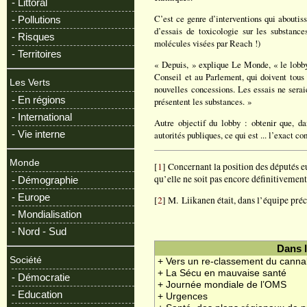
- Littoral
C’est ce genre d’interventions qui abouti
- Pollutions
d’essais de toxicologie sur les substance
- Risques
molécules visées par Reach !)
- Territoires
« Depuis, » explique Le Monde, « le lobby
Conseil et au Parlement, qui doivent tous 
Les Verts
nouvelles concessions. Les essais ne serai
- En régions
présentent les substances. »
- International
Autre objectif du lobby : obtenir que, d
- Vie interne
autorités publiques, ce qui est ... l’exact 
Monde
[
1
] Concernant la position des députés 
qu’elle ne soit pas encore définitivement 
- Démographie
- Europe
[
2
] M. Liikanen était, dans l’équipe pré
- Mondialisation
- Nord - Sud
Dans 
Société
+ Vers un re-classement du cann
+ La Sécu en mauvaise santé
- Démocratie
+ Journée mondiale de l’OMS
- Education
+ Urgences