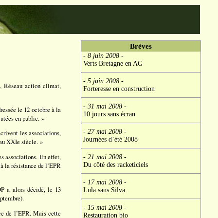
Brèves
- 8 juin 2008
-
Verts Bretagne en AG
- 5 juin 2008
-
t, Réseau action climat,
Forteresse en construction
- 31 mai 2008
-
ressée le 12 octobre à la
10 jours sans écran
utées en public. »
- 27 mai 2008
-
crivent les associations,
Journées d’été 2008
 au XXIe siècle. »
s associations. En effet,
- 21 mai 2008
-
Du côté des racketiciels
 à la résistance de l’EPR
- 17 mai 2008
-
P a alors décidé, le 13
Lula sans Silva
eptembre).
- 15 mai 2008
-
nce de l’EPR. Mais cette
Restauration bio