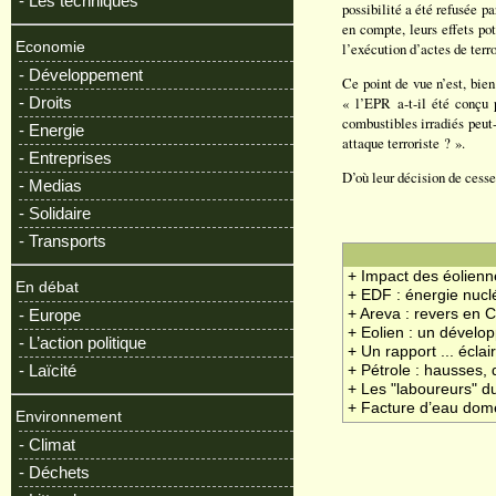
- Les techniques
possibilité a été refusée pa
en compte, leurs effets pot
Economie
l’exécution d’actes de terr
- Développement
Ce point de vue n’est, bien
- Droits
« l’EPR a-t-il été conçu 
combustibles irradiés peut-
- Energie
attaque terroriste ? ».
- Entreprises
D’où leur décision de cesser
- Medias
- Solidaire
- Transports
+ Impact des éolienn
En débat
+ EDF : énergie nucl
- Europe
+ Areva : revers en 
+ Eolien : un dével
- L’action politique
+ Un rapport ... éclai
- Laïcité
+ Pétrole : hausses,
+ Les "laboureurs" d
+ Facture d’eau dom
Environnement
- Climat
- Déchets