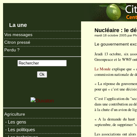
La une
Nucléaire : le d
Vos messages
mardi 18 octobre 2005.par P
Citron pressé
Le gouvernement exclu
Perdu ?
Jeudi 13 octobre, six ass
Greenpeace et le WWF­ ont 
Le Monde
explique que « ce
commission nationale de dé
« La réponse du gouvernemen
pour qui « c’est une décisi
C’est l’application du "sec
dans une contribution au dé
à la chute d’un avion de lig
Agriculture
« A la demande du haut f
- Les gens
septembre, de supprimer "s
- Les politiques
Les associations ont alors