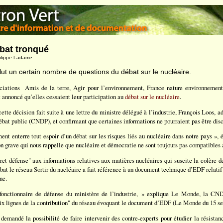
ébat tronqué
hilippe Ladame
t un certain nombre de questions du débat sur le nucléaire.
ociations ­ Amis de la terre, Agir pour l’environnement, France nature environnemen
annoncé qu’elles cessaient leur participation au
débat sur le nucléaire
.
tte décision fait suite à une lettre du ministre délégué à l’industrie, François Loos, ad
bat public (CNDP), et confirmant que certaines informations ne pourraient pas être disc
t enterre tout espoir d’un débat sur les risques liés au nucléaire dans notre pays », é
on grave qui nous rappelle que nucléaire et démocratie ne sont toujours pas compatibles
ret défense" aux informations relatives aux matières nucléaires qui suscite la colère de
bat le réseau Sortir du nucléaire a fait référence à un document technique d’EDF relatif
ne.
onctionnaire de défense du ministère de l’industrie, » explique Le Monde, la CND
ix lignes de la contribution" du réseau évoquant le document d’EDF (Le Monde du 15 s
 demandé la possibilité de faire intervenir des contre-experts pour étudier la résista