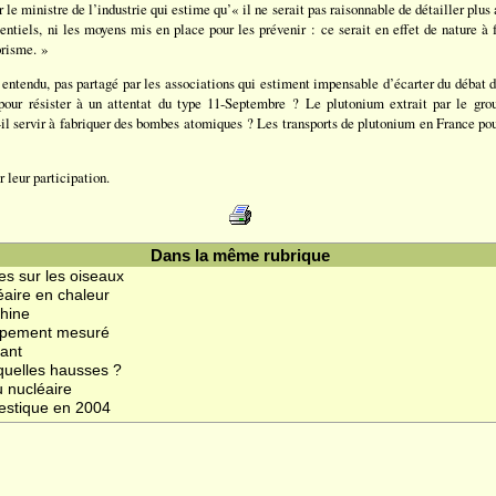
r le ministre de l’industrie qui estime qu’« il ne serait pas raisonnable de détailler plu
entiels, ni les moyens mis en place pour les prévenir : ce serait en effet de nature à fa
orisme. »
 entendu, pas partagé par les associations qui estiment impensable d’écarter du débat d
pour résister à un attentat du type 11-Septembre ? Le plutonium extrait par le gro
il servir à fabriquer des bombes atomiques ? Les transports de plutonium en France pour
 leur participation.
Dans la même rubrique
es sur les oiseaux
éaire en chaleur
Chine
oppement mesuré
rant
 quelles hausses ?
u nucléaire
estique en 2004