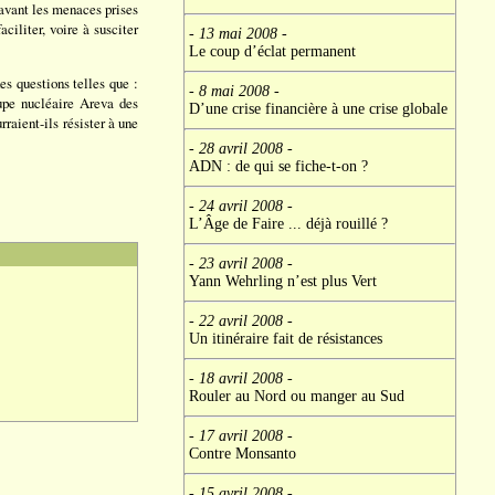
s avant les menaces prises
ciliter, voire à susciter
- 13 mai 2008
-
Le coup d’éclat permanent
es questions telles que :
- 8 mai 2008
-
upe nucléaire Areva des
D’une crise financière à une crise globale
raient-ils résister à une
- 28 avril 2008
-
ADN : de qui se fiche-t-on ?
- 24 avril 2008
-
L’Âge de Faire ... déjà rouillé ?
- 23 avril 2008
-
Yann Wehrling n’est plus Vert
- 22 avril 2008
-
Un itinéraire fait de résistances
- 18 avril 2008
-
Rouler au Nord ou manger au Sud
- 17 avril 2008
-
Contre Monsanto
- 15 avril 2008
-