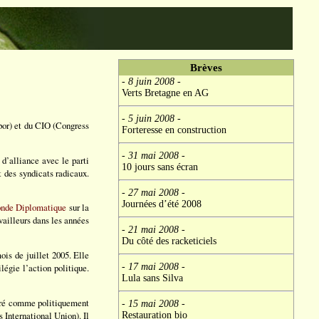
Brèves
- 8 juin 2008
-
Verts Bretagne en AG
- 5 juin 2008
-
bor) et du CIO (Congress
Forteresse en construction
- 31 mai 2008
-
 d’alliance avec le parti
10 jours sans écran
 des syndicats radicaux.
- 27 mai 2008
-
Journées d’été 2008
onde Diplomatique
sur la
vailleurs dans les années
- 21 mai 2008
-
Du côté des racketiciels
ois de juillet 2005. Elle
- 17 mai 2008
-
légie l’action politique.
Lula sans Silva
déré comme politiquement
- 15 mai 2008
-
 International Union). Il
Restauration bio