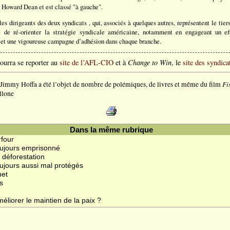
e Howard Dean et est classé "à gauche".
les dirigeants des deux syndicats , qui, associés à quelques autres, représentent le ti
e de ré-orienter la stratégie syndicale américaine, notamment en engageant un ef
 et une vigoureuse campagne d’adhésion dans chaque branche.
pourra se reporter au
site de l’AFL-CIO
et à
Change to Win
, le
site des syndica
Fi
de Jimmy Hoffa a été l’objet de nombre de polémiques, de livres et même du film
llone
Dans la même rubrique
rfour
ujours emprisonné
 déforestation
ujours aussi mal protégés
net
s
iorer le maintien de la paix ?