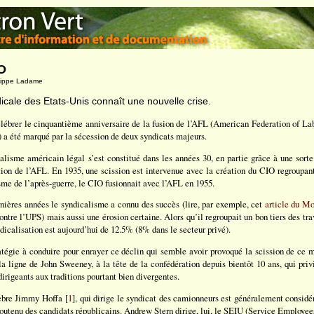
IO
ilippe Ladame
icale des Etats-Unis connaît une nouvelle crise.
élébrer le cinquantième anniversaire de la fusion de l’AFL (American Federation of La
) a été marqué par la sécession de deux syndicats majeurs.
calisme américain légal s’est constitué dans les années 30, en partie grâce à une sorte
tion de l’AFL. En 1935, une scission est intervenue avec la création du CIO regroupant
me de l’après-guerre, le CIO fusionnait avec l’AFL en 1955.
nières années le syndicalisme a connu des succès (lire, par exemple, cet
article du M
ntre l’UPS) mais aussi une érosion certaine. Alors qu’il regroupait un bon tiers des tra
ndicalisation est aujourd’hui de 12.5% (8% dans le secteur privé).
ratégie à conduire pour enrayer ce déclin qui semble avoir provoqué la scission de ce m
la ligne de John Sweeney, à la tête de la confédération depuis bientôt 10 ans, qui privi
irigeants aux traditions pourtant bien divergentes.
lèbre Jimmy Hoffa [
1
], qui dirige le syndicat des camionneurs est généralement consi
soutenu des candidats républicains. Andrew Stern dirige, lui, le SEIU (Service Employees