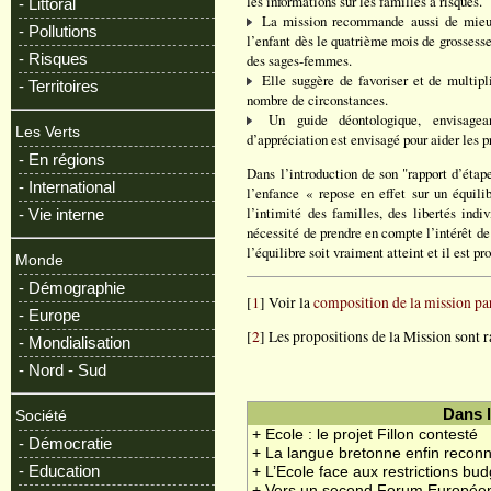
les informations sur les familles à risques.
- Littoral
La mission recommande aussi de mieux 
- Pollutions
l’enfant dès le quatrième mois de grossesse
- Risques
des sages-femmes.
Elle suggère de favoriser et de multipli
- Territoires
nombre de circonstances.
Un guide déontologique, envisageant
Les Verts
d’appréciation est envisagé pour aider les p
- En régions
Dans l’introduction de son "rapport d’étape
- International
l’enfance « repose en effet sur un équilibr
l’intimité des familles, des libertés indiv
- Vie interne
nécessité de prendre en compte l’intérêt de l
l’équilibre soit vraiment atteint et il est p
Monde
- Démographie
[
1
] Voir la
composition de la mission pa
- Europe
[
2
] Les propositions de la Mission sont
- Mondialisation
- Nord - Sud
Dans 
Société
+ Ecole : le projet Fillon contesté
- Démocratie
+ La langue bretonne enfin reconn
- Education
+ L’Ecole face aux restrictions bud
+ Vers un second Forum Européen