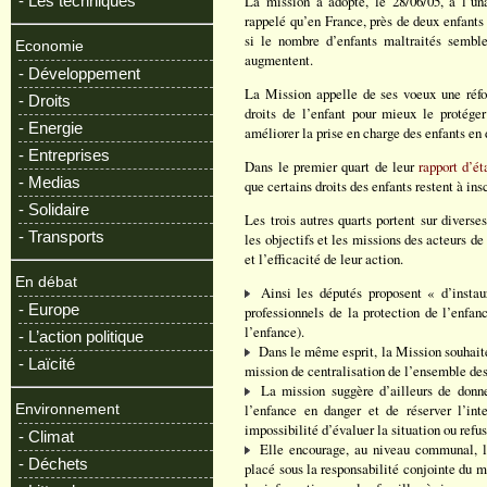
- Les techniques
La mission a adopté, le 28/06/05, à l’una
rappelé qu’en France, près de deux enfants
si le nombre d’enfants maltraités semble 
Economie
augmentent.
- Développement
La Mission appelle de ses voeux une réfor
- Droits
droits de l’enfant pour mieux le protéger
- Energie
améliorer la prise en charge des enfants en d
- Entreprises
Dans le premier quart de leur
rapport d’ét
- Medias
que certains droits des enfants restent à ins
- Solidaire
Les trois autres quarts portent sur diverse
- Transports
les objectifs et les missions des acteurs de
et l’efficacité de leur action.
En débat
Ainsi les députés proposent « d’instaur
- Europe
professionnels de la protection de l’enfan
l’enfance).
- L’action politique
Dans le même esprit, la Mission souhaite
- Laïcité
mission de centralisation de l’ensemble des 
La mission suggère d’ailleurs de donn
l’enfance en danger et de réserver l’int
Environnement
impossibilité d’évaluer la situation ou refus
- Climat
Elle encourage, au niveau communal, la 
- Déchets
placé sous la responsabilité conjointe du m