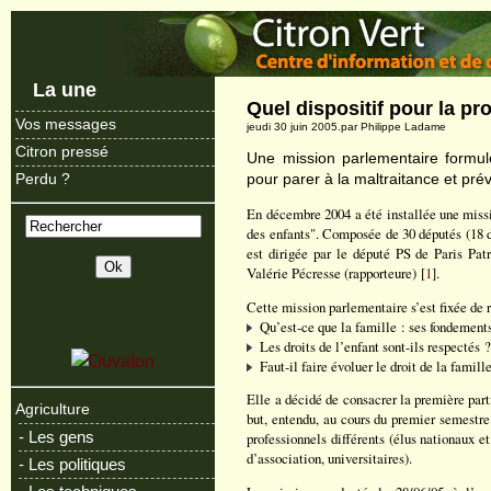
La une
Quel dispositif pour la pr
Vos messages
jeudi 30 juin 2005.par Philippe Ladame
Citron pressé
Une mission parlementaire formul
pour parer à la maltraitance et prév
Perdu ?
En décembre 2004 a été installée une missi
des enfants". Composée de 30 députés (18
est dirigée par le député PS de Paris Pa
Valérie Pécresse (rapporteure) [
1
].
Cette mission parlementaire s’est fixée de r
Qu’est-ce que la famille : ses fondements,
Les droits de l’enfant sont-ils respectés 
Faut-il faire évoluer le droit de la famill
Elle a décidé de consacrer la première parti
Agriculture
but, entendu, au cours du premier semestre
- Les gens
professionnels différents (élus nationaux e
d’association, universitaires).
- Les politiques