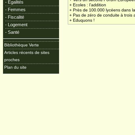
- Egalités
+ Ecoles : l’addition
- Femmes
+ Près de 100.000 lycéens dans l
+ Pas de zéro de conduite à trois 
- Fiscalité
+ Eduquons !
- Logement
- Santé
Bibliothèque Verte
Articles récents de sites
proches
Plan du site